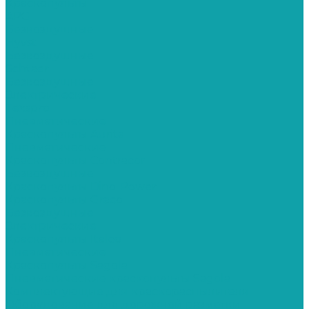
Краскопульты
APG
Безвоздушные
Hyvst
Безвоздушные
Schtaer
Безвоздушные
Электрические
Texspro
Пневматические
Краскопульты Aurita
Пневматические
Краскопульты Contracor
Безвоздушные
Краскопульты Dino-Power
Краскопульты Graco
Безвоздушные
Электрические
Краскопульты Italco
Пневматические
Краскопульты Sagola
Пневматические краскопульты Sagola
Комплектующие для краскораспылителя
Оборудование для дорожной разметки