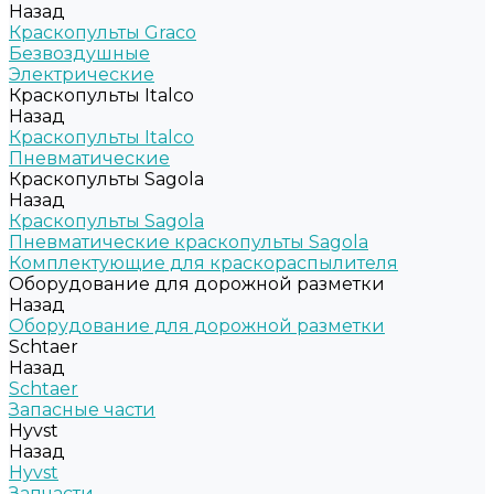
Назад
Краскопульты Graco
Безвоздушные
Электрические
Краскопульты Italco
Назад
Краскопульты Italco
Пневматические
Краскопульты Sagola
Назад
Краскопульты Sagola
Пневматические краскопульты Sagola
Комплектующие для краскораспылителя
Оборудование для дорожной разметки
Назад
Оборудование для дорожной разметки
Schtaer
Назад
Schtaer
Запасные части
Hyvst
Назад
Hyvst
Запчасти