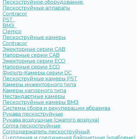
Пескоструйное оборудование
Пескоструйные аппараты
Contracor
PST
ВМЗ
Clemco
Пескоструйные камеры
Contracor
Эжекторные серии CAB
Напорные серии CAB
Эжекторные серии ECO
Напорные серии ECO
Фильтр-Камеры серии DC
Пескоструйные камеры PST
Камеры инжекторного типа
Камеры напорного типа
Нестандартные камеры
Пескоструйные камеры ВМЗ
Системы сбора и рекуперации абразива
Рукава пескоструйные
Рукава воздушные (сжатого воздуха)
Сопла пескоструйные
Соплодержатель пескоструйный
Сцепления и соединения байонетные (крабовые)