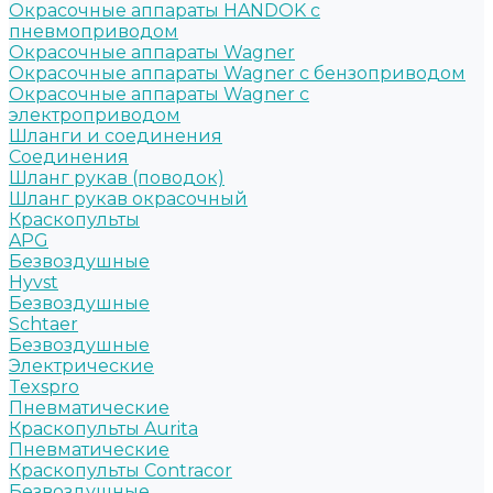
Окрасочные аппараты HANDOK c
пневмоприводом
Окрасочные аппараты Wagner
Окрасочные аппараты Wagner с бензоприводом
Окрасочные аппараты Wagner с
электроприводом
Шланги и соединения
Cоединения
Шланг рукав (поводок)
Шланг рукав окрасочный
Краскопульты
APG
Безвоздушные
Hyvst
Безвоздушные
Schtaer
Безвоздушные
Электрические
Texspro
Пневматические
Краскопульты Aurita
Пневматические
Краскопульты Contracor
Безвоздушные