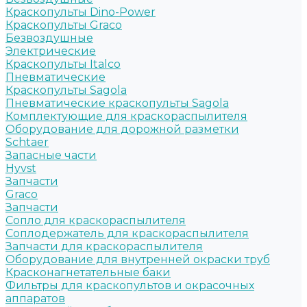
Краскопульты Dino-Power
Краскопульты Graco
Безвоздушные
Электрические
Краскопульты Italco
Пневматические
Краскопульты Sagola
Пневматические краскопульты Sagola
Комплектующие для краскораспылителя
Оборудование для дорожной разметки
Schtaer
Запасные части
Hyvst
Запчасти
Graco
Запчасти
Сопло для краскораспылителя
Соплодержатель для краскораспылителя
Запчасти для краскораспылителя
Оборудование для внутренней окраски труб
Красконагнетательные баки
Фильтры для краскопультов и окрасочных
аппаратов