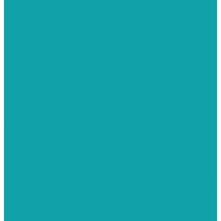
Штукатурные станции Graco
Штукатурные станции Kaleta
Штукатурные станции Schtaer
Штукатурные станции КСОМ
Шлифовальные машины
Шлифовальная машинка Hyvst
Шлифовальная машинка Schtaer
Шлифовальная машинка Yokiji
Расходные материалы для малярных работ
Строительное оборудование
Емкости для бетона и раствора
Растворосмесители
Строительные ходули
Миксеры для красок
Altmaler
Graco
Hyvst
Schtaer
Строительные пылесосы
Системы подготовки воздуха (воздухоподготовка)
Воздухосборники
Оплата и доставка
Гарантия и возврат
Новости