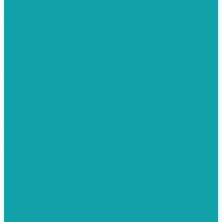
Системы подготовки воздуха (воздухоподготовка)
Воздухосборники
Оплата и доставка
Гарантия и возврат
Новости
Акции
Контакты
...
О Компании
Договор оферта
Политика конфиденциальности
Каталог
Окрасочное оборудование
Окрасочные аппараты
Schtaer
Schtaer с бензоприводом
Schtaer c электроприводом
Hyvst
Hyvst с электроприводом
Graco
Graco c бензоприводом
Graco с пневмоприводом
Graco с электроприводом
Yokiji