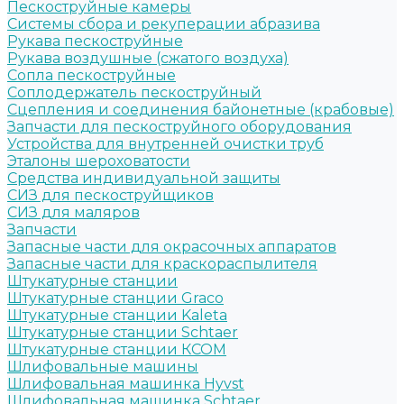
Пескоструйные камеры
Системы сбора и рекуперации абразива
Рукава пескоструйные
Рукава воздушные (сжатого воздуха)
Сопла пескоструйные
Соплодержатель пескоструйный
Сцепления и соединения байонетные (крабовые)
Запчасти для пескоструйного оборудования
Устройства для внутренней очистки труб
Эталоны шероховатости
Средства индивидуальной защиты
СИЗ для пескоструйщиков
СИЗ для маляров
Запчасти
Запасные части для окрасочных аппаратов
Запасные части для краскораспылителя
Штукатурные станции
Штукатурные станции Graco
Штукатурные станции Kaleta
Штукатурные станции Schtaer
Штукатурные станции КСОМ
Шлифовальные машины
Шлифовальная машинка Hyvst
Шлифовальная машинка Schtaer