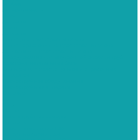
Schtaer
Запасные части
Hyvst
Запчасти
Graco
Запчасти
Сопло для краскораспылителя
Соплодержатель для краскораспылителя
Запчасти для краскораспылителя
Оборудование для внутренней окраски труб
Красконагнетательные баки
Фильтры для краскопультов и окрасочных
аппаратов
Пескоструйное оборудование
Пескоструйные аппараты
Contracor
PST
ВМЗ
Clemco
Пескоструйные камеры
Contracor
Эжекторные серии CAB
Напорные серии CAB