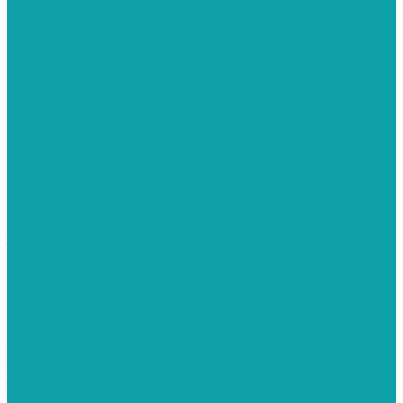
Эжекторные серии ECO
Напорные серии ECO
Фильтр-Камеры серии DC
Пескоструйные камеры PST
Камеры инжекторного типа
Камеры напорного типа
Нестандартные камеры
Пескоструйные камеры ВМЗ
Системы сбора и рекуперации абразива
Рукава пескоструйные
Рукава воздушные (сжатого воздуха)
Сопла пескоструйные
Соплодержатель пескоструйный
Сцепления и соединения байонетные (крабовые)
Запчасти для пескоструйного оборудования
Устройства для внутренней очистки труб
Эталоны шероховатости
Средства индивидуальной защиты
СИЗ для пескоструйщиков
СИЗ для маляров
Запчасти
Запасные части для окрасочных аппаратов
Запасные части для краскораспылителя
Штукатурные станции