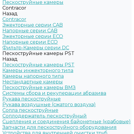
Пескоструйные камеры
Contracor
Назад
Contracor
Эжекторные серии CAB
Напорные серии CAB
Эжекторные серии ECO
Напорные серии ECO
Фильтр-Камеры серии DC
Пескоструйные камеры PST
Назад
Пескоструйные камеры PST
Камеры инжекторного типа
Камеры напорного типа
Нестандартные камеры
Пескоструйные камеры ВМЗ
Системы сбора и рекуперации абразива
Рукава пескоструйные
Рукава воздушные (сжатого воздуха)
Сопла пескоструйные
Соплодержатель пескоструйный
Сцепления и соединения байонетные (крабовые)
Запчасти для пескоструйного оборудования
Устройства для внутренней очистки труб