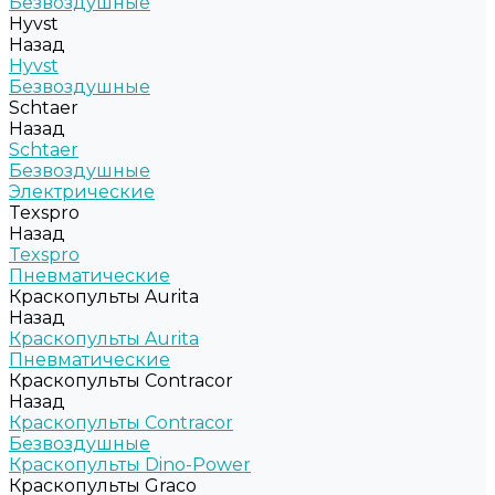
Безвоздушные
Hyvst
Назад
Hyvst
Безвоздушные
Schtaer
Назад
Schtaer
Безвоздушные
Электрические
Texspro
Назад
Texspro
Пневматические
Краскопульты Aurita
Назад
Краскопульты Aurita
Пневматические
Краскопульты Contracor
Назад
Краскопульты Contracor
Безвоздушные
Краскопульты Dino-Power
Краскопульты Graco