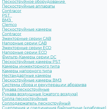
Пескоструйное оборудование
Пескоструйные аппараты
Contracor
PST
ВМЗ
Clemco
Пескоструйные камеры
Contracor
Эжекторные серии CAB
Напорные серии CAB
Эжекторные серии ECO
Напорные серии ECO
Фильтр-Камеры серии DC
Пескоструйные камеры PST
Камеры инжекторного типа
Камеры напорного типа
Нестандартные камеры
Пескоструйные камеры ВМЗ
Системы сбора и рекуперации абразива
Рукава пескоструйные
Рукава воздушные (сжатого воздуха)
Сопла пескоструйные
Соплодержатель пескоструйный
Сцепления и соединения байонетные (крабовые)