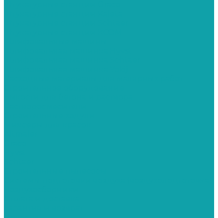
Штукатурные станции Graco
Штукатурные станции Kaleta
Штукатурные станции Schtaer
Штукатурные станции КСОМ
Шлифовальные машины
Шлифовальная машинка Hyvst
Шлифовальная машинка Schtaer
Шлифовальная машинка Yokiji
Расходные материалы для малярных работ
Строительное оборудование
Емкости для бетона и раствора
Растворосмесители
Строительные ходули
Миксеры для красок
Altmaler
Graco
Hyvst
Schtaer
Строительные пылесосы
Системы подготовки воздуха (воздухоподготовка)
Воздухосборники
Оплата и доставка
Гарантия и возврат
Новости