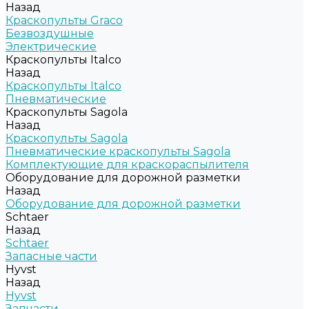
Назад
Краскопульты Graco
Безвоздушные
Электрические
Краскопульты Italco
Назад
Краскопульты Italco
Пневматические
Краскопульты Sagola
Назад
Краскопульты Sagola
Пневматические краскопульты Sagola
Комплектующие для краскораспылителя
Оборудование для дорожной разметки
Назад
Оборудование для дорожной разметки
Schtaer
Назад
Schtaer
Запасные части
Hyvst
Назад
Hyvst
Запчасти