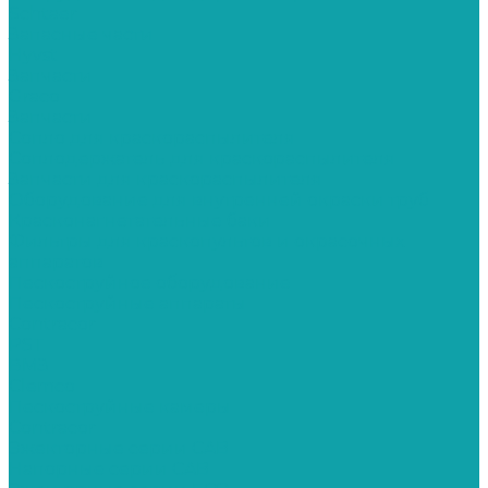
Schtaer
Запасные части
Hyvst
Запчасти
Graco
Запчасти
Сопло для краскораспылителя
Соплодержатель для краскораспылителя
Запчасти для краскораспылителя
Оборудование для внутренней окраски труб
Красконагнетательные баки
Фильтры для краскопультов и окрасочных
аппаратов
Пескоструйное оборудование
Пескоструйные аппараты
Contracor
PST
ВМЗ
Clemco
Пескоструйные камеры
Contracor
Эжекторные серии CAB
Напорные серии CAB