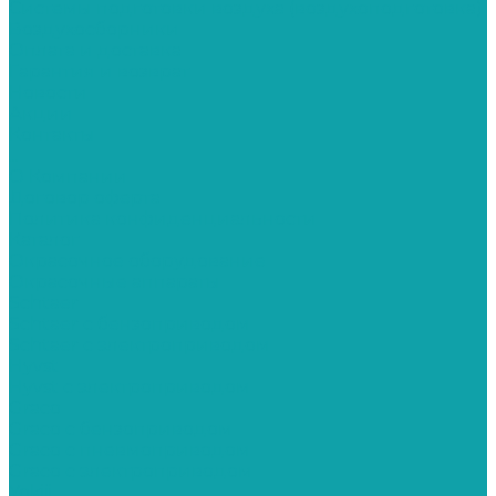
Системы подготовки воздуха (воздухоподготовка)
Воздухосборники
Оплата и доставка
Гарантия и возврат
Новости
Акции
Контакты
...
О Компании
Договор оферта
Политика конфиденциальности
Каталог
Окрасочное оборудование
Окрасочные аппараты
Schtaer
Schtaer с бензоприводом
Schtaer c электроприводом
Hyvst
Hyvst с электроприводом
Graco
Graco c бензоприводом
Graco с пневмоприводом
Graco с электроприводом
Yokiji