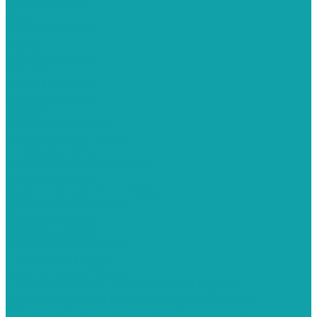
Краскопульты
APG
Безвоздушные
Hyvst
Безвоздушные
Schtaer
Безвоздушные
Электрические
Texspro
Пневматические
Краскопульты Aurita
Пневматические
Краскопульты Contracor
Безвоздушные
Краскопульты Dino-Power
Краскопульты Graco
Безвоздушные
Электрические
Краскопульты Italco
Пневматические
Краскопульты Sagola
Пневматические краскопульты Sagola
Комплектующие для краскораспылителя
Оборудование для дорожной разметки