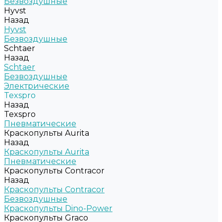
Безвоздушные
Hyvst
Назад
Hyvst
Безвоздушные
Schtaer
Назад
Schtaer
Безвоздушные
Электрические
Texspro
Назад
Texspro
Пневматические
Краскопульты Aurita
Назад
Краскопульты Aurita
Пневматические
Краскопульты Contracor
Назад
Краскопульты Contracor
Безвоздушные
Краскопульты Dino-Power
Краскопульты Graco