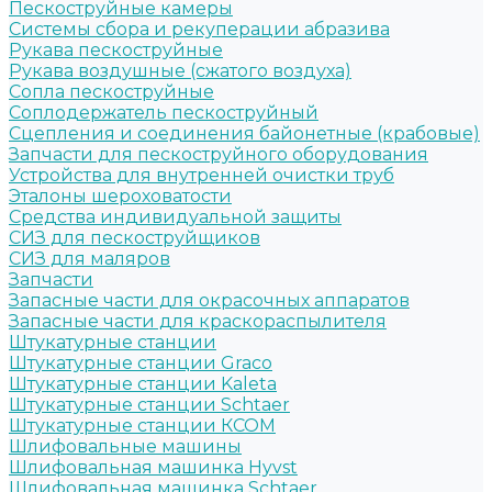
Пескоструйные камеры
Системы сбора и рекуперации абразива
Рукава пескоструйные
Рукава воздушные (сжатого воздуха)
Сопла пескоструйные
Соплодержатель пескоструйный
Сцепления и соединения байонетные (крабовые)
Запчасти для пескоструйного оборудования
Устройства для внутренней очистки труб
Эталоны шероховатости
Средства индивидуальной защиты
СИЗ для пескоструйщиков
СИЗ для маляров
Запчасти
Запасные части для окрасочных аппаратов
Запасные части для краскораспылителя
Штукатурные станции
Штукатурные станции Graco
Штукатурные станции Kaleta
Штукатурные станции Schtaer
Штукатурные станции КСОМ
Шлифовальные машины
Шлифовальная машинка Hyvst
Шлифовальная машинка Schtaer