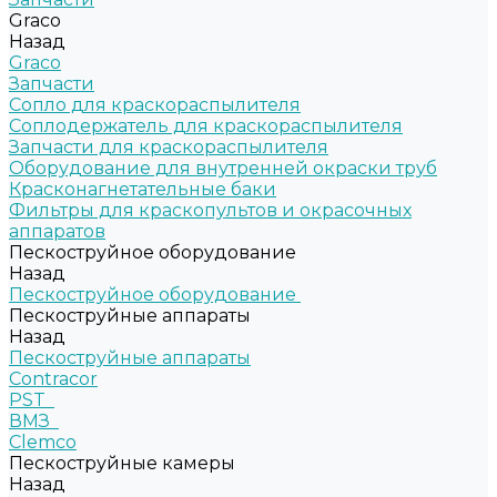
Graco
Назад
Graco
Запчасти
Сопло для краскораспылителя
Соплодержатель для краскораспылителя
Запчасти для краскораспылителя
Оборудование для внутренней окраски труб
Красконагнетательные баки
Фильтры для краскопультов и окрасочных
аппаратов
Пескоструйное оборудование
Назад
Пескоструйное оборудование
Пескоструйные аппараты
Назад
Пескоструйные аппараты
Contracor
PST
ВМЗ
Clemco
Пескоструйные камеры
Назад