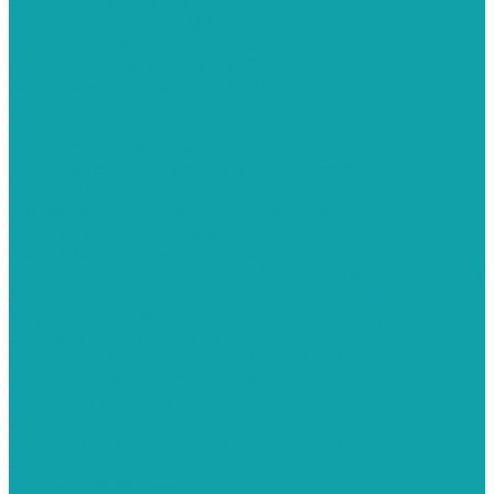
Эжекторные серии ECO
Напорные серии ECO
Фильтр-Камеры серии DC
Пескоструйные камеры PST
Камеры инжекторного типа
Камеры напорного типа
Нестандартные камеры
Пескоструйные камеры ВМЗ
Системы сбора и рекуперации абразива
Рукава пескоструйные
Рукава воздушные (сжатого воздуха)
Сопла пескоструйные
Соплодержатель пескоструйный
Сцепления и соединения байонетные (крабовые)
Запчасти для пескоструйного оборудования
Устройства для внутренней очистки труб
Эталоны шероховатости
Средства индивидуальной защиты
СИЗ для пескоструйщиков
СИЗ для маляров
Запчасти
Запасные части для окрасочных аппаратов
Запасные части для краскораспылителя
Штукатурные станции