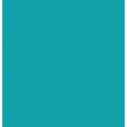
СИЗ для пескоструйщиков
СИЗ для маляров
Запчасти
Запасные части для окрасочных аппаратов
Запасные части для краскораспылителя
Штукатурные станции
Штукатурные станции Graco
Штукатурные станции Kaleta
Штукатурные станции Schtaer
Шлифовальные машины
Шлифовальная машинка Hyvst
Шлифовальная машинка Schtaer
Шлифовальная машинка Yokiji
Расходные материалы для малярных работ
Строительное оборудование
Емкости для бетона и раствора
Растворосмесители
Строительные ходули
Миксеры для красок
Altmaler
Graco
Hyvst
Строительные пылесосы