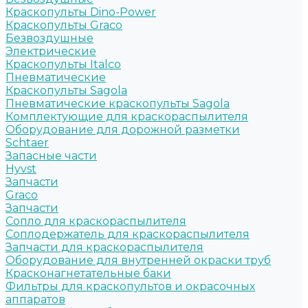
Краскопульты Dino-Power
Краскопульты Graco
Безвоздушные
Электрические
Краскопульты Italco
Пневматические
Краскопульты Sagola
Пневматические краскопульты Sagola
Комплектующие для краскораспылителя
Оборудование для дорожной разметки
Schtaer
Запасные части
Hyvst
Запчасти
Graco
Запчасти
Сопло для краскораспылителя
Соплодержатель для краскораспылителя
Запчасти для краскораспылителя
Оборудование для внутренней окраски труб
Красконагнетательные баки
Фильтры для краскопультов и окрасочных
аппаратов