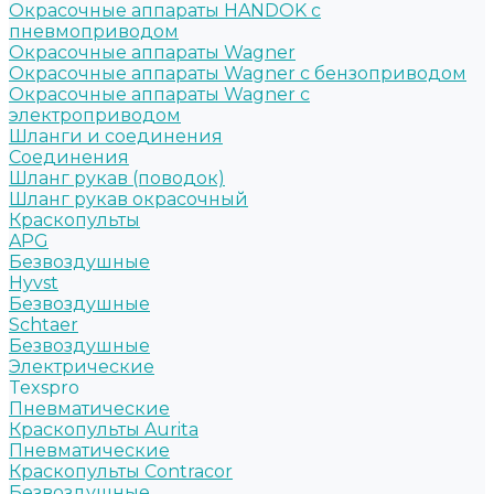
Окрасочные аппараты HANDOK c
пневмоприводом
Окрасочные аппараты Wagner
Окрасочные аппараты Wagner с бензоприводом
Окрасочные аппараты Wagner с
электроприводом
Шланги и соединения
Cоединения
Шланг рукав (поводок)
Шланг рукав окрасочный
Краскопульты
APG
Безвоздушные
Hyvst
Безвоздушные
Schtaer
Безвоздушные
Электрические
Texspro
Пневматические
Краскопульты Aurita
Пневматические
Краскопульты Contracor
Безвоздушные