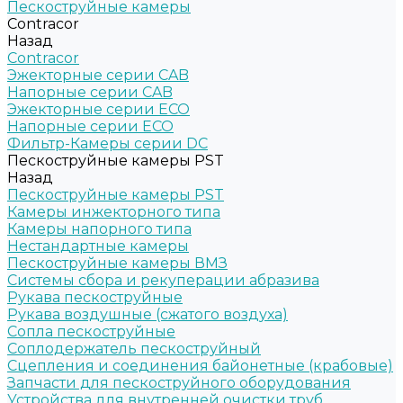
Пескоструйные камеры
Contracor
Назад
Contracor
Эжекторные серии CAB
Напорные серии CAB
Эжекторные серии ECO
Напорные серии ECO
Фильтр-Камеры серии DC
Пескоструйные камеры PST
Назад
Пескоструйные камеры PST
Камеры инжекторного типа
Камеры напорного типа
Нестандартные камеры
Пескоструйные камеры ВМЗ
Системы сбора и рекуперации абразива
Рукава пескоструйные
Рукава воздушные (сжатого воздуха)
Сопла пескоструйные
Соплодержатель пескоструйный
Сцепления и соединения байонетные (крабовые)
Запчасти для пескоструйного оборудования
Устройства для внутренней очистки труб