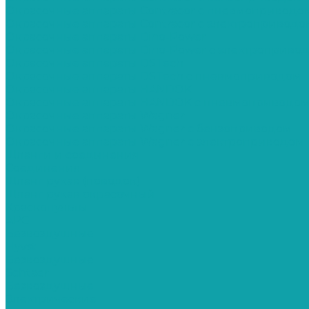
Окрасочные аппараты Contracor с пневмоприводо
Окрасочные аппараты Contracor с электроприводо
Окрасочные аппараты Dino-Power
Окрасочные аппараты Dino-Power с электроприво
Окрасочные аппараты DSTech
Окрасочные аппараты DSTech c пневмоприводом
Окрасочные аппараты HANDOK
Окрасочные аппараты HANDOK c пневмоприводо
Окрасочные аппараты Wagner
Окрасочные аппараты Wagner с бензоприводом
Окрасочные аппараты Wagner с электроприводом
Шланги и соединения
Cоединения
Шланг рукав (поводок)
Шланг рукав окрасочный
Краскопульты
APG
Безвоздушные
Hyvst
Безвоздушные
Schtaer
Безвоздушные
Электрические