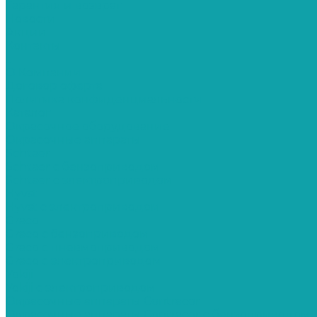
Гарантия и возврат
Новости
Акции
Контакты
...
О Компании
Договор оферта
Политика конфиденциальности
Каталог
Окрасочное оборудование
Окрасочные аппараты
Schtaer
Schtaer с бензоприводом
Schtaer c электроприводом
Hyvst
Hyvst с электроприводом
Graco
Graco c бензоприводом
Graco с пневмоприводом
Graco с электроприводом
Yokiji
Yokiji c электроприводом
Окрасочные аппараты Contracor
Окрасочные аппараты Contracor с бензоприводом