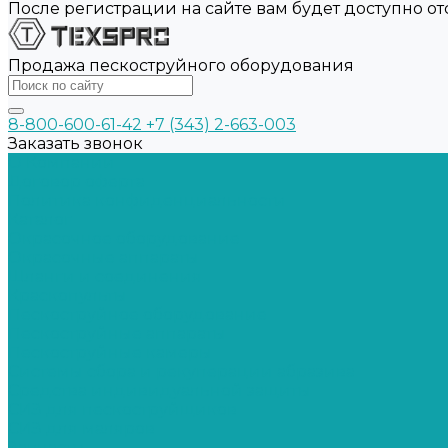
После регистрации на сайте вам будет доступно о
Продажа пескоструйного оборудования
8-800-600-61-42
+7 (343) 2-663-003
Заказать звонок
О Компании
Договор оферта
Политика конфиденциальности
Каталог
Окрасочное оборудование
Окрасочные аппараты
Шланги и соединения
Краскопульты
Пескоструйное оборудование
Пескоструйные аппараты
Пескоструйные камеры
Системы сбора и рекуперации абразива
Средства индивидуальной защиты
СИЗ для пескоструйщиков
СИЗ для маляров
Запчасти