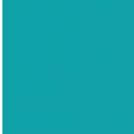
Запасные части для окрасочных аппаратов
Запасные части для краскораспылителя
Штукатурные станции
Штукатурные станции Graco
Штукатурные станции Kaleta
Штукатурные станции Schtaer
Шлифовальные машины
Шлифовальная машинка Hyvst
Шлифовальная машинка Schtaer
Шлифовальная машинка Yokiji
Расходные материалы для малярных работ
Строительное оборудование
Емкости для бетона и раствора
Растворосмесители
Строительные ходули
Миксеры для красок
Altmaler
Graco
Hyvst
Строительные пылесосы
Системы подготовки воздуха (воздухоподготовка)
Воздухосборники
Оплата и доставка