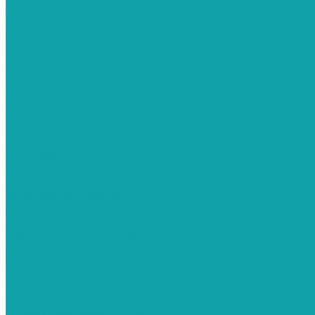
Запчасти для краскораспылителя
Оборудование для внутренней окраски труб
Красконагнетательные баки
Фильтры для краскопультов и окрасочных аппарат
Пескоструйное оборудование
Пескоструйные аппараты
Contracor
PST
ВМЗ
Clemco
Пескоструйные камеры
Contracor
Эжекторные серии CAB
Напорные серии CAB
Эжекторные серии ECO
Напорные серии ECO
Фильтр-Камеры серии DC
Пескоструйные камеры PST
Камеры инжекторного типа
Камеры напорного типа
Нестандартные камеры
Пескоструйные камеры ВМЗ
Системы сбора и рекуперации абразива