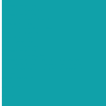
Texspro
Пневматические
Краскопульты Aurita
Пневматические
Краскопульты Contracor
Безвоздушные
Краскопульты Dino-Power
Краскопульты Graco
Безвоздушные
Электрические
Краскопульты Italco
Пневматические
Краскопульты Sagola
Пневматические краскопульты Sagola
Комплектующие для краскораспылителя
Оборудование для дорожной разметки
Schtaer
Запасные части
Hyvst
Запчасти
Graco
Запчасти
Сопло для краскораспылителя
Соплодержатель для краскораспылителя