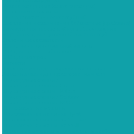
Рукава пескоструйные
Рукава воздушные (сжатого воздуха)
Сопла пескоструйные
Соплодержатель пескоструйный
Сцепления и соединения байонетные (крабовые)
Запчасти для пескоструйного оборудования
Устройства для внутренней очистки труб
Эталоны шероховатости
Средства индивидуальной защиты
СИЗ для пескоструйщиков
СИЗ для маляров
Запчасти
Запасные части для окрасочных аппаратов
Запасные части для краскораспылителя
Штукатурные станции
Штукатурные станции Graco
Штукатурные станции Kaleta
Штукатурные станции Schtaer
Штукатурные станции КСОМ
Шлифовальные машины
Шлифовальная машинка Hyvst
Шлифовальная машинка Schtaer
Шлифовальная машинка Yokiji
Расходные материалы для малярных работ