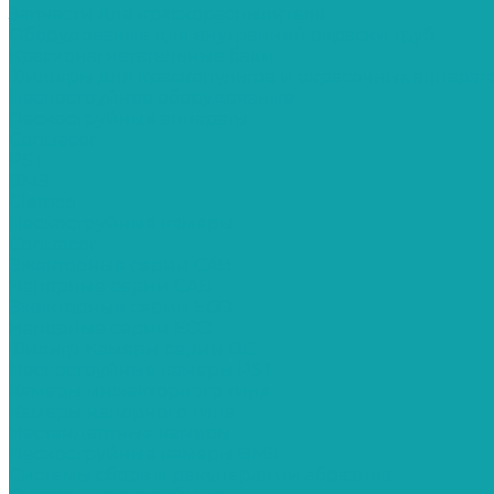
Запчасти для краскораспылителя
Оборудование для внутренней окраски труб
Красконагнетательные баки
Фильтры для краскопультов и окрасочных аппарат
Пескоструйное оборудование
Пескоструйные аппараты
Contracor
PST
ВМЗ
Clemco
Пескоструйные камеры
Contracor
Эжекторные серии CAB
Напорные серии CAB
Эжекторные серии ECO
Напорные серии ECO
Фильтр-Камеры серии DC
Пескоструйные камеры PST
Камеры инжекторного типа
Камеры напорного типа
Нестандартные камеры
Пескоструйные камеры ВМЗ
Системы сбора и рекуперации абразива