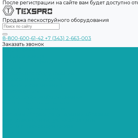
После регистрации на сайте вам будет доступно о
Продажа пескоструйного оборудования
8-800-600-61-42
+7 (343) 2-663-003
Заказать звонок
О Компании
Договор оферта
Политика конфиденциальности
Каталог
Окрасочное оборудование
Окрасочные аппараты
Шланги и соединения
Краскопульты
Пескоструйное оборудование
Пескоструйные аппараты
Пескоструйные камеры
Системы сбора и рекуперации абразива
Средства индивидуальной защиты
СИЗ для пескоструйщиков
СИЗ для маляров
Запчасти