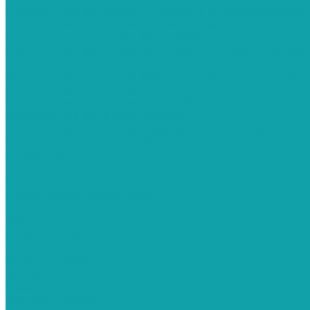
Окрасочные аппараты Contracor с пневмоприводо
Окрасочные аппараты Contracor с электроприводо
Окрасочные аппараты Dino-Power
Окрасочные аппараты Dino-Power с электроприво
Окрасочные аппараты DSTech
Окрасочные аппараты DSTech c пневмоприводом
Окрасочные аппараты HANDOK
Окрасочные аппараты HANDOK c пневмоприводо
Окрасочные аппараты Wagner
Окрасочные аппараты Wagner с бензоприводом
Окрасочные аппараты Wagner с электроприводом
Шланги и соединения
Cоединения
Шланг рукав (поводок)
Шланг рукав окрасочный
Краскопульты
APG
Безвоздушные
Hyvst
Безвоздушные
Schtaer
Безвоздушные
Электрические