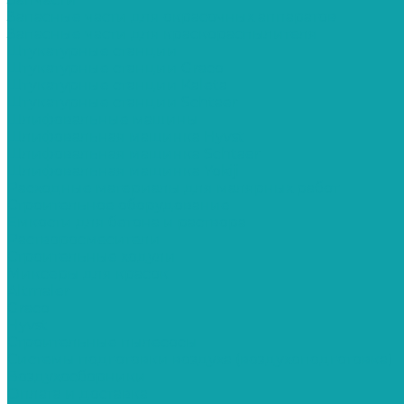
Запасные части для окрасочных аппаратов
Запасные части для краскораспылителя
Штукатурные станции
Штукатурные станции Graco
Штукатурные станции Kaleta
Штукатурные станции Schtaer
Шлифовальные машины
Шлифовальная машинка Hyvst
Шлифовальная машинка Schtaer
Шлифовальная машинка Yokiji
Расходные материалы для малярных работ
Строительное оборудование
Емкости для бетона и раствора
Растворосмесители
Строительные ходули
Миксеры для красок
Altmaler
Graco
Hyvst
Строительные пылесосы
Системы подготовки воздуха (воздухоподготовка)
Воздухосборники
Оплата и доставка