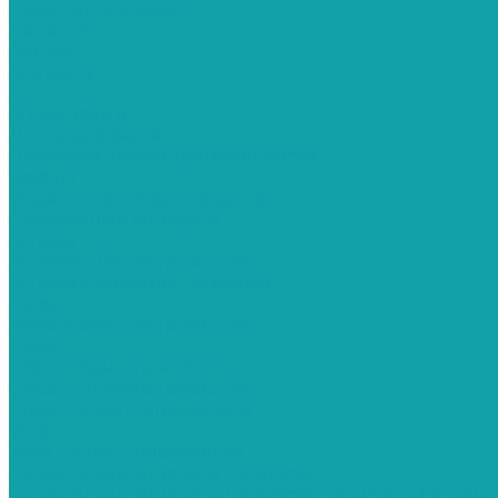
Гарантия и возврат
Новости
Акции
Контакты
...
О Компании
Договор оферта
Политика конфиденциальности
Каталог
Окрасочное оборудование
Окрасочные аппараты
Schtaer
Schtaer с бензоприводом
Schtaer c электроприводом
Hyvst
Hyvst с электроприводом
Graco
Graco c бензоприводом
Graco с пневмоприводом
Graco с электроприводом
Yokiji
Yokiji c электроприводом
Окрасочные аппараты Contracor
Окрасочные аппараты Contracor с бензоприводом