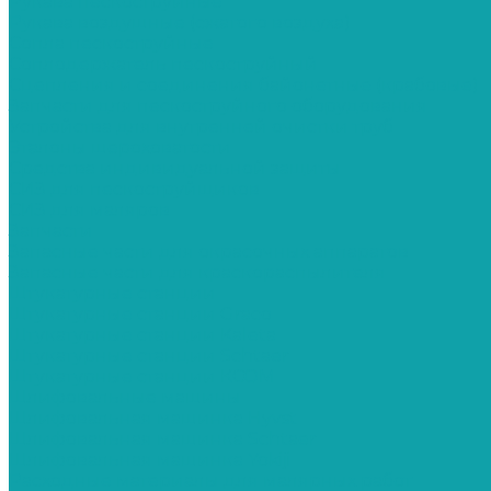
Рукава пескоструйные
Рукава воздушные (сжатого воздуха)
Сопла пескоструйные
Соплодержатель пескоструйный
Сцепления и соединения байонетные (крабовые)
Запчасти для пескоструйного оборудования
Устройства для внутренней очистки труб
Эталоны шероховатости
Средства индивидуальной защиты
СИЗ для пескоструйщиков
СИЗ для маляров
Запчасти
Запасные части для окрасочных аппаратов
Запасные части для краскораспылителя
Штукатурные станции
Штукатурные станции Graco
Штукатурные станции Kaleta
Штукатурные станции Schtaer
Штукатурные станции КСОМ
Шлифовальные машины
Шлифовальная машинка Hyvst
Шлифовальная машинка Schtaer
Шлифовальная машинка Yokiji
Расходные материалы для малярных работ