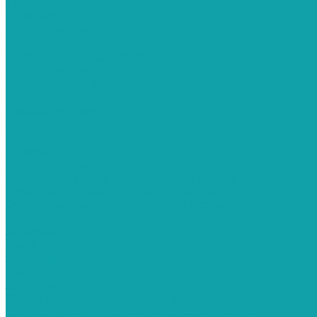
Texspro
Пневматические
Краскопульты Aurita
Пневматические
Краскопульты Contracor
Безвоздушные
Краскопульты Dino-Power
Краскопульты Graco
Безвоздушные
Электрические
Краскопульты Italco
Пневматические
Краскопульты Sagola
Пневматические краскопульты Sagola
Комплектующие для краскораспылителя
Оборудование для дорожной разметки
Schtaer
Запасные части
Hyvst
Запчасти
Graco
Запчасти
Сопло для краскораспылителя
Соплодержатель для краскораспылителя