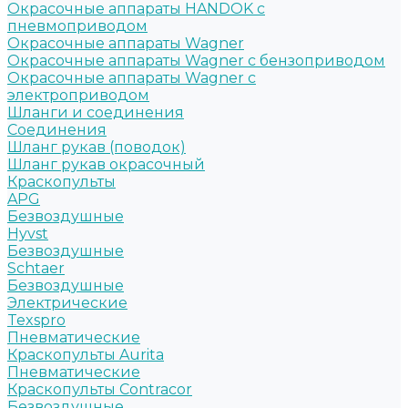
Окрасочные аппараты HANDOK c
пневмоприводом
Окрасочные аппараты Wagner
Окрасочные аппараты Wagner с бензоприводом
Окрасочные аппараты Wagner с
электроприводом
Шланги и соединения
Cоединения
Шланг рукав (поводок)
Шланг рукав окрасочный
Краскопульты
APG
Безвоздушные
Hyvst
Безвоздушные
Schtaer
Безвоздушные
Электрические
Texspro
Пневматические
Краскопульты Aurita
Пневматические
Краскопульты Contracor
Безвоздушные