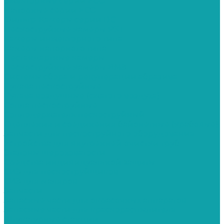
Эжекторные серии ECO
Напорные серии ECO
Фильтр-Камеры серии DC
Пескоструйные камеры PST
Камеры инжекторного типа
Камеры напорного типа
Нестандартные камеры
Пескоструйные камеры ВМЗ
Системы сбора и рекуперации абразива
Рукава пескоструйные
Рукава воздушные (сжатого воздуха)
Сопла пескоструйные
Соплодержатель пескоструйный
Сцепления и соединения байонетные (крабовые)
Запчасти для пескоструйного оборудования
Устройства для внутренней очистки труб
Эталоны шероховатости
Средства индивидуальной защиты
СИЗ для пескоструйщиков
СИЗ для маляров
Запчасти
Запасные части для окрасочных аппаратов
Запасные части для краскораспылителя
Штукатурные станции