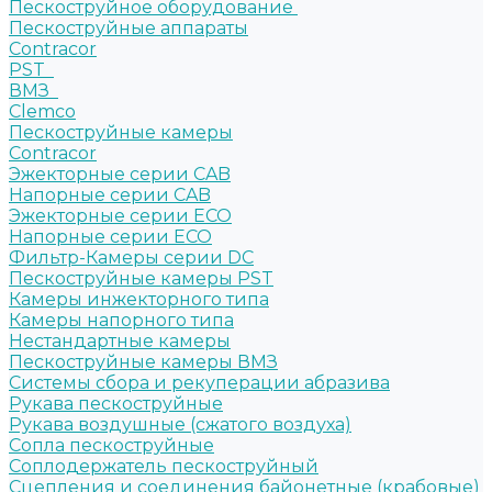
Пескоструйное оборудование
Пескоструйные аппараты
Contracor
PST
ВМЗ
Clemco
Пескоструйные камеры
Contracor
Эжекторные серии CAB
Напорные серии CAB
Эжекторные серии ECO
Напорные серии ECO
Фильтр-Камеры серии DC
Пескоструйные камеры PST
Камеры инжекторного типа
Камеры напорного типа
Нестандартные камеры
Пескоструйные камеры ВМЗ
Системы сбора и рекуперации абразива
Рукава пескоструйные
Рукава воздушные (сжатого воздуха)
Сопла пескоструйные
Соплодержатель пескоструйный
Сцепления и соединения байонетные (крабовые)