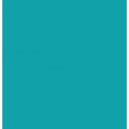
Системы подготовки воздуха (воздухоподготовка)
Воздухосборники
Оплата и доставка
Гарантия и возврат
Новости
Акции
Контакты
...
О Компании
Договор оферта
Политика конфиденциальности
Каталог
Окрасочное оборудование
Окрасочные аппараты
Schtaer
Schtaer с бензоприводом
Schtaer c электроприводом
Hyvst
Hyvst с электроприводом
Graco
Graco c бензоприводом
Graco с пневмоприводом
Graco с электроприводом
Yokiji