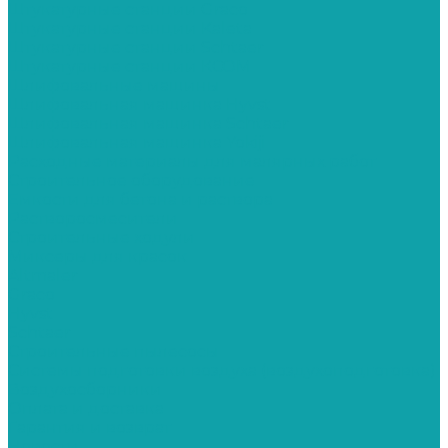
Штукатурные станции Graco
Штукатурные станции Kaleta
Штукатурные станции Schtaer
Штукатурные станции КСОМ
Шлифовальные машины
Шлифовальная машинка Hyvst
Шлифовальная машинка Schtaer
Шлифовальная машинка Yokiji
Расходные материалы для малярных работ
Строительное оборудование
Емкости для бетона и раствора
Растворосмесители
Строительные ходули
Миксеры для красок
Altmaler
Graco
Hyvst
Schtaer
Строительные пылесосы
Системы подготовки воздуха (воздухоподготовка)
Воздухосборники
Оплата и доставка
Гарантия и возврат
Новости