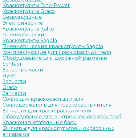
Краскопульты Dino-Power
Краскопульты Graco
Безвоздушные
Электрические
Краскопульты Italco
Пневматические
Краскопульты Sagola
Пневматические краскопульты Sagola
Комплектующие для краскораспылителя
Оборудование для дорожной разметки
Schtaer
Запасные части
Hyvst
Запчасти
Graco
Запчасти
Сопло для краскораспылителя
Соплодержатель для краскораспылителя
Запчасти для краскораспылителя
Оборудование для внутренней окраски труб
Красконагнетательные баки
Фильтры для краскопультов и окрасочных
аппаратов