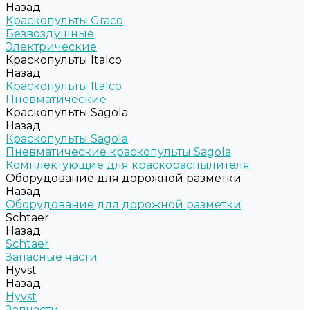
Назад
Краскопульты Graco
Безвоздушные
Электрические
Краскопульты Italco
Назад
Краскопульты Italco
Пневматические
Краскопульты Sagola
Назад
Краскопульты Sagola
Пневматические краскопульты Sagola
Комплектующие для краскораспылителя
Оборудование для дорожной разметки
Назад
Оборудование для дорожной разметки
Schtaer
Назад
Schtaer
Запасные части
Hyvst
Назад
Hyvst
Запчасти