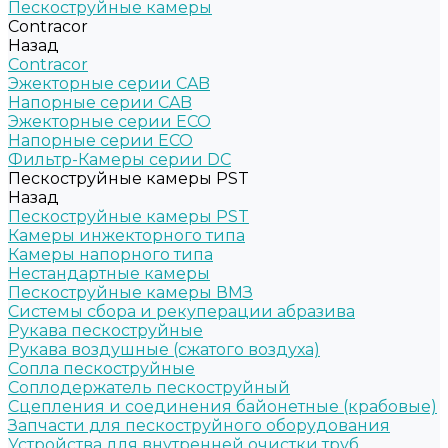
Пескоструйные камеры
Contracor
Назад
Contracor
Эжекторные серии CAB
Напорные серии CAB
Эжекторные серии ECO
Напорные серии ECO
Фильтр-Камеры серии DC
Пескоструйные камеры PST
Назад
Пескоструйные камеры PST
Камеры инжекторного типа
Камеры напорного типа
Нестандартные камеры
Пескоструйные камеры ВМЗ
Системы сбора и рекуперации абразива
Рукава пескоструйные
Рукава воздушные (сжатого воздуха)
Сопла пескоструйные
Соплодержатель пескоструйный
Сцепления и соединения байонетные (крабовые)
Запчасти для пескоструйного оборудования
Устройства для внутренней очистки труб