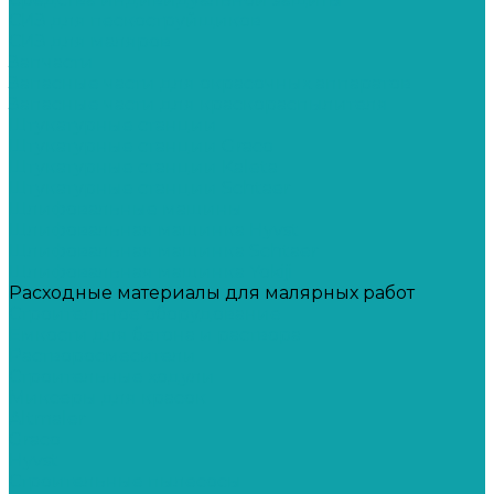
СИЗ для пескоструйщиков
СИЗ для маляров
Запчасти
Запасные части для окрасочных аппаратов
Запасные части для краскораспылителя
Штукатурные станции
Штукатурные станции Graco
Штукатурные станции Kaleta
Штукатурные станции Schtaer
Шлифовальные машины
Шлифовальная машинка Hyvst
Шлифовальная машинка Schtaer
Шлифовальная машинка Yokiji
Расходные материалы для малярных работ
Строительное оборудование
Емкости для бетона и раствора
Растворосмесители
Строительные ходули
Миксеры для красок
Altmaler
Graco
Hyvst
Строительные пылесосы