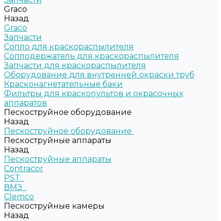
Graco
Назад
Graco
Запчасти
Сопло для краскораспылителя
Соплодержатель для краскораспылителя
Запчасти для краскораспылителя
Оборудование для внутренней окраски труб
Красконагнетательные баки
Фильтры для краскопультов и окрасочных
аппаратов
Пескоструйное оборудование
Назад
Пескоструйное оборудование
Пескоструйные аппараты
Назад
Пескоструйные аппараты
Contracor
PST
ВМЗ
Clemco
Пескоструйные камеры
Назад