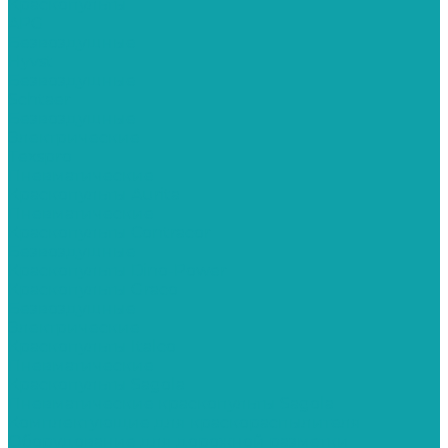
Краскопульты
APG
Безвоздушные
Hyvst
Безвоздушные
Schtaer
Безвоздушные
Электрические
Texspro
Пневматические
Краскопульты Aurita
Пневматические
Краскопульты Contracor
Безвоздушные
Краскопульты Dino-Power
Краскопульты Graco
Безвоздушные
Электрические
Краскопульты Italco
Пневматические
Краскопульты Sagola
Пневматические краскопульты Sagola
Комплектующие для краскораспылителя
Оборудование для дорожной разметки