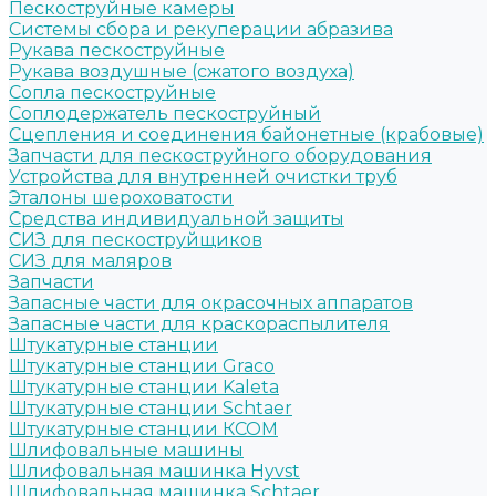
Пескоструйные камеры
Системы сбора и рекуперации абразива
Рукава пескоструйные
Рукава воздушные (сжатого воздуха)
Сопла пескоструйные
Соплодержатель пескоструйный
Сцепления и соединения байонетные (крабовые)
Запчасти для пескоструйного оборудования
Устройства для внутренней очистки труб
Эталоны шероховатости
Средства индивидуальной защиты
СИЗ для пескоструйщиков
СИЗ для маляров
Запчасти
Запасные части для окрасочных аппаратов
Запасные части для краскораспылителя
Штукатурные станции
Штукатурные станции Graco
Штукатурные станции Kaleta
Штукатурные станции Schtaer
Штукатурные станции КСОМ
Шлифовальные машины
Шлифовальная машинка Hyvst
Шлифовальная машинка Schtaer