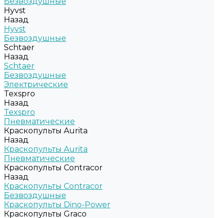
Безвоздушные
Hyvst
Назад
Hyvst
Безвоздушные
Schtaer
Назад
Schtaer
Безвоздушные
Электрические
Texspro
Назад
Texspro
Пневматические
Краскопульты Aurita
Назад
Краскопульты Aurita
Пневматические
Краскопульты Contracor
Назад
Краскопульты Contracor
Безвоздушные
Краскопульты Dino-Power
Краскопульты Graco