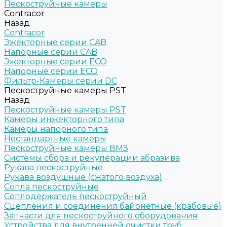
Пескоструйные камеры
Contracor
Назад
Contracor
Эжекторные серии CAB
Напорные серии CAB
Эжекторные серии ECO
Напорные серии ECO
Фильтр-Камеры серии DC
Пескоструйные камеры PST
Назад
Пескоструйные камеры PST
Камеры инжекторного типа
Камеры напорного типа
Нестандартные камеры
Пескоструйные камеры ВМЗ
Системы сбора и рекуперации абразива
Рукава пескоструйные
Рукава воздушные (сжатого воздуха)
Сопла пескоструйные
Соплодержатель пескоструйный
Сцепления и соединения байонетные (крабовые)
Запчасти для пескоструйного оборудования
Устройства для внутренней очистки труб