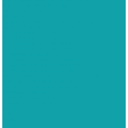
СИЗ для пескоструйщиков
СИЗ для маляров
Запчасти
Запасные части для окрасочных аппаратов
Запасные части для краскораспылителя
Штукатурные станции
Штукатурные станции Graco
Штукатурные станции Kaleta
Штукатурные станции Schtaer
Шлифовальные машины
Шлифовальная машинка Hyvst
Шлифовальная машинка Schtaer
Шлифовальная машинка Yokiji
Расходные материалы для малярных работ
Строительное оборудование
Емкости для бетона и раствора
Растворосмесители
Строительные ходули
Миксеры для красок
Altmaler
Graco
Hyvst
Строительные пылесосы