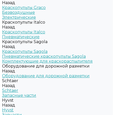
Назад
Краскопульты Graco
Безвоздушные
Электрические
Краскопульты Italco
Назад
Краскопульты Italco
Пневматические
Краскопульты Sagola
Назад
Краскопульты Sagola
Пневматические краскопульты Sagola
Комплектующие для краскораспылителя
Оборудование для дорожной разметки
Назад
Оборудование для дорожной разметки
Schtaer
Назад
Schtaer
Запасные части
Hyvst
Назад
Hyvst
Запчасти