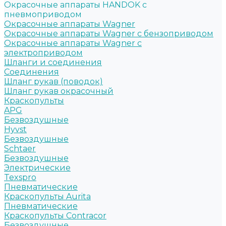
Окрасочные аппараты HANDOK c
пневмоприводом
Окрасочные аппараты Wagner
Окрасочные аппараты Wagner с бензоприводом
Окрасочные аппараты Wagner с
электроприводом
Шланги и соединения
Cоединения
Шланг рукав (поводок)
Шланг рукав окрасочный
Краскопульты
APG
Безвоздушные
Hyvst
Безвоздушные
Schtaer
Безвоздушные
Электрические
Texspro
Пневматические
Краскопульты Aurita
Пневматические
Краскопульты Contracor
Безвоздушные