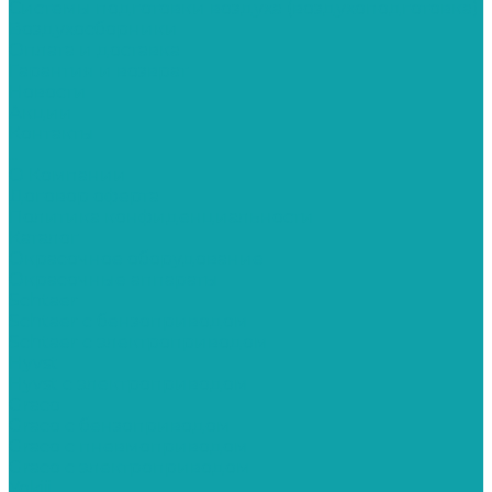
Системы подготовки воздуха (воздухоподготовка)
Воздухосборники
Оплата и доставка
Гарантия и возврат
Новости
Акции
Контакты
...
О Компании
Договор оферта
Политика конфиденциальности
Каталог
Окрасочное оборудование
Окрасочные аппараты
Schtaer
Schtaer с бензоприводом
Schtaer c электроприводом
Hyvst
Hyvst с электроприводом
Graco
Graco c бензоприводом
Graco с пневмоприводом
Graco с электроприводом
Yokiji