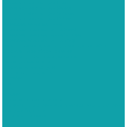
Штукатурные станции Graco
Штукатурные станции Kaleta
Штукатурные станции Schtaer
Штукатурные станции КСОМ
Шлифовальные машины
Шлифовальная машинка Hyvst
Шлифовальная машинка Schtaer
Шлифовальная машинка Yokiji
Расходные материалы для малярных работ
Строительное оборудование
Емкости для бетона и раствора
Растворосмесители
Строительные ходули
Миксеры для красок
Altmaler
Graco
Hyvst
Schtaer
Строительные пылесосы
Системы подготовки воздуха (воздухоподготовка)
Воздухосборники
Оплата и доставка
Гарантия и возврат
Новости