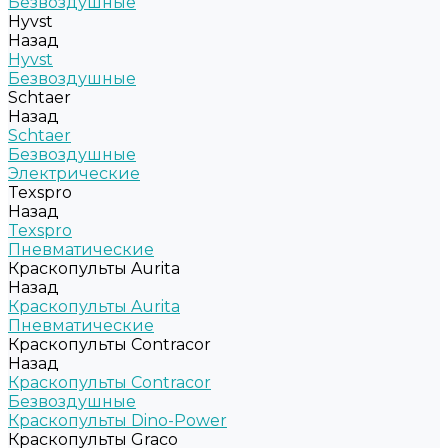
Безвоздушные
Hyvst
Назад
Hyvst
Безвоздушные
Schtaer
Назад
Schtaer
Безвоздушные
Электрические
Texspro
Назад
Texspro
Пневматические
Краскопульты Aurita
Назад
Краскопульты Aurita
Пневматические
Краскопульты Contracor
Назад
Краскопульты Contracor
Безвоздушные
Краскопульты Dino-Power
Краскопульты Graco