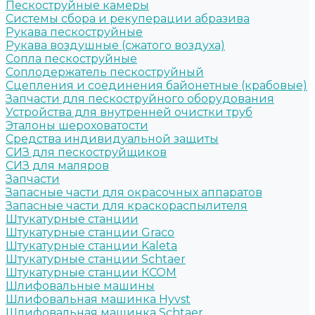
Пескоструйные камеры
Системы сбора и рекуперации абразива
Рукава пескоструйные
Рукава воздушные (сжатого воздуха)
Сопла пескоструйные
Соплодержатель пескоструйный
Сцепления и соединения байонетные (крабовые)
Запчасти для пескоструйного оборудования
Устройства для внутренней очистки труб
Эталоны шероховатости
Средства индивидуальной защиты
СИЗ для пескоструйщиков
СИЗ для маляров
Запчасти
Запасные части для окрасочных аппаратов
Запасные части для краскораспылителя
Штукатурные станции
Штукатурные станции Graco
Штукатурные станции Kaleta
Штукатурные станции Schtaer
Штукатурные станции КСОМ
Шлифовальные машины
Шлифовальная машинка Hyvst
Шлифовальная машинка Schtaer