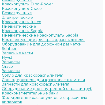
Краскопульты Dino-Power
Краскопульты Graco
Безвоздушные
Электрические
Краскопульты Italco
Пневматические
Краскопульты Sagola
Пневматические краскопульты Sagola
Комплектующие для краскораспылителя
Оборудование для дорожной разметки
Schtaer
Запасные части
Hyvst
Запчасти
Graco
Запчасти
Сопло для краскораспылителя
Соплодержатель для краскораспылителя
Запчасти для краскораспылителя
Оборудование для внутренней окраски труб
Красконагнетательные баки
Фильтры для краскопультов и окрасочных
аппаратов