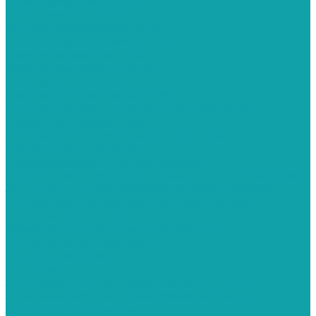
Эжекторные серии ECO
Напорные серии ECO
Фильтр-Камеры серии DC
Пескоструйные камеры PST
Камеры инжекторного типа
Камеры напорного типа
Нестандартные камеры
Пескоструйные камеры ВМЗ
Системы сбора и рекуперации абразива
Рукава пескоструйные
Рукава воздушные (сжатого воздуха)
Сопла пескоструйные
Соплодержатель пескоструйный
Сцепления и соединения байонетные (крабовые)
Запчасти для пескоструйного оборудования
Устройства для внутренней очистки труб
Эталоны шероховатости
Средства индивидуальной защиты
СИЗ для пескоструйщиков
СИЗ для маляров
Запчасти
Запасные части для окрасочных аппаратов
Запасные части для краскораспылителя
Штукатурные станции