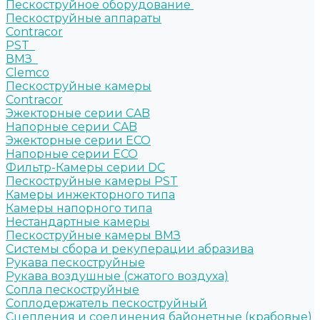
Пескоструйное оборудование
Пескоструйные аппараты
Contracor
PST
ВМЗ
Clemco
Пескоструйные камеры
Contracor
Эжекторные серии CAB
Напорные серии CAB
Эжекторные серии ECO
Напорные серии ECO
Фильтр-Камеры серии DC
Пескоструйные камеры PST
Камеры инжекторного типа
Камеры напорного типа
Нестандартные камеры
Пескоструйные камеры ВМЗ
Системы сбора и рекуперации абразива
Рукава пескоструйные
Рукава воздушные (сжатого воздуха)
Сопла пескоструйные
Соплодержатель пескоструйный
Сцепления и соединения байонетные (крабовые)