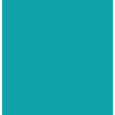
Краскопульты
APG
Безвоздушные
Hyvst
Безвоздушные
Schtaer
Безвоздушные
Электрические
Texspro
Пневматические
Краскопульты Aurita
Пневматические
Краскопульты Contracor
Безвоздушные
Краскопульты Dino-Power
Краскопульты Graco
Безвоздушные
Электрические
Краскопульты Italco
Пневматические
Краскопульты Sagola
Пневматические краскопульты Sagola
Комплектующие для краскораспылителя
Оборудование для дорожной разметки