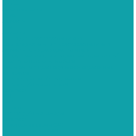
Schtaer
Запасные части
Hyvst
Запчасти
Graco
Запчасти
Сопло для краскораспылителя
Соплодержатель для краскораспылителя
Запчасти для краскораспылителя
Оборудование для внутренней окраски труб
Красконагнетательные баки
Фильтры для краскопультов и окрасочных
аппаратов
Пескоструйное оборудование
Пескоструйные аппараты
Contracor
PST
ВМЗ
Clemco
Пескоструйные камеры
Contracor
Эжекторные серии CAB
Напорные серии CAB