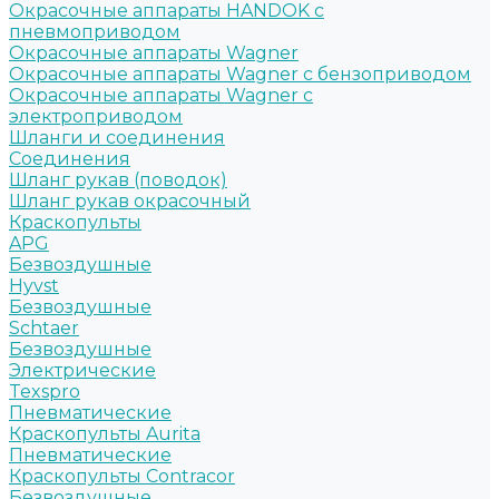
Окрасочные аппараты HANDOK c
пневмоприводом
Окрасочные аппараты Wagner
Окрасочные аппараты Wagner с бензоприводом
Окрасочные аппараты Wagner с
электроприводом
Шланги и соединения
Cоединения
Шланг рукав (поводок)
Шланг рукав окрасочный
Краскопульты
APG
Безвоздушные
Hyvst
Безвоздушные
Schtaer
Безвоздушные
Электрические
Texspro
Пневматические
Краскопульты Aurita
Пневматические
Краскопульты Contracor
Безвоздушные