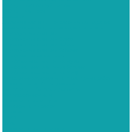
СИЗ для пескоструйщиков
СИЗ для маляров
Запчасти
Запасные части для окрасочных аппаратов
Запасные части для краскораспылителя
Штукатурные станции
Штукатурные станции Graco
Штукатурные станции Kaleta
Штукатурные станции Schtaer
Шлифовальные машины
Шлифовальная машинка Hyvst
Шлифовальная машинка Schtaer
Шлифовальная машинка Yokiji
Расходные материалы для малярных работ
Строительное оборудование
Емкости для бетона и раствора
Растворосмесители
Строительные ходули
Миксеры для красок
Altmaler
Graco
Hyvst
Строительные пылесосы