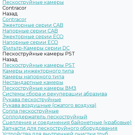
Пескоструйные камеры
Contracor
Назад
Contracor
Эжекторные серии CAB
Напорные серии CAB
Эжекторные серии ECO
Напорные серии ECO
Фильтр-Камеры серии DC
Пескоструйные камеры PST
Назад
Пескоструйные камеры PST
Камеры инжекторного типа
Камеры напорного типа
Нестандартные камеры
Пескоструйные камеры ВМЗ
Системы сбора и рекуперации абразива
Рукава пескоструйные
Рукава воздушные (сжатого воздуха)
Сопла пескоструйные
Соплодержатель пескоструйный
Сцепления и соединения байонетные (крабовые)
Запчасти для пескоструйного оборудования
Устройства для внутренней очистки труб