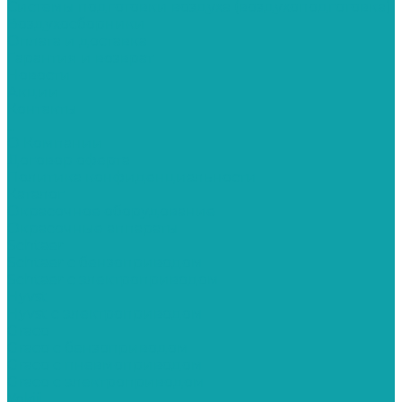
Системы подготовки воздуха (воздухоподготовка)
Воздухосборники
Оплата и доставка
Гарантия и возврат
Новости
Акции
Контакты
...
О Компании
Договор оферта
Политика конфиденциальности
Каталог
Окрасочное оборудование
Окрасочные аппараты
Schtaer
Schtaer с бензоприводом
Schtaer c электроприводом
Hyvst
Hyvst с электроприводом
Graco
Graco c бензоприводом
Graco с пневмоприводом
Graco с электроприводом
Yokiji