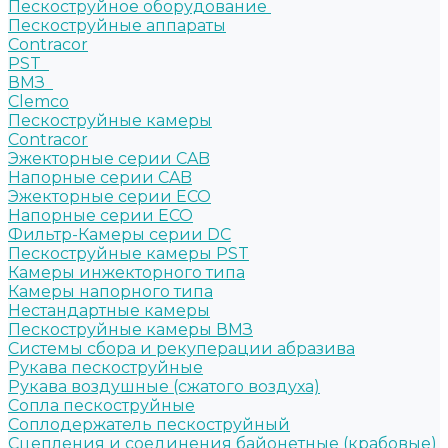
Пескоструйное оборудование
Пескоструйные аппараты
Contracor
PST
ВМЗ
Clemco
Пескоструйные камеры
Contracor
Эжекторные серии CAB
Напорные серии CAB
Эжекторные серии ECO
Напорные серии ECO
Фильтр-Камеры серии DC
Пескоструйные камеры PST
Камеры инжекторного типа
Камеры напорного типа
Нестандартные камеры
Пескоструйные камеры ВМЗ
Системы сбора и рекуперации абразива
Рукава пескоструйные
Рукава воздушные (сжатого воздуха)
Сопла пескоструйные
Соплодержатель пескоструйный
Сцепления и соединения байонетные (крабовые)