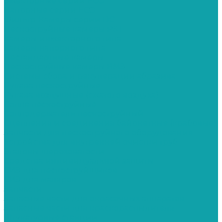
Эжекторные серии ECO
Напорные серии ECO
Фильтр-Камеры серии DC
Пескоструйные камеры PST
Камеры инжекторного типа
Камеры напорного типа
Нестандартные камеры
Пескоструйные камеры ВМЗ
Системы сбора и рекуперации абразива
Рукава пескоструйные
Рукава воздушные (сжатого воздуха)
Сопла пескоструйные
Соплодержатель пескоструйный
Сцепления и соединения байонетные (крабовые)
Запчасти для пескоструйного оборудования
Устройства для внутренней очистки труб
Эталоны шероховатости
Средства индивидуальной защиты
СИЗ для пескоструйщиков
СИЗ для маляров
Запчасти
Запасные части для окрасочных аппаратов
Запасные части для краскораспылителя
Штукатурные станции