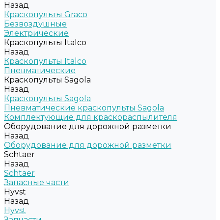
Назад
Краскопульты Graco
Безвоздушные
Электрические
Краскопульты Italco
Назад
Краскопульты Italco
Пневматические
Краскопульты Sagola
Назад
Краскопульты Sagola
Пневматические краскопульты Sagola
Комплектующие для краскораспылителя
Оборудование для дорожной разметки
Назад
Оборудование для дорожной разметки
Schtaer
Назад
Schtaer
Запасные части
Hyvst
Назад
Hyvst
Запчасти