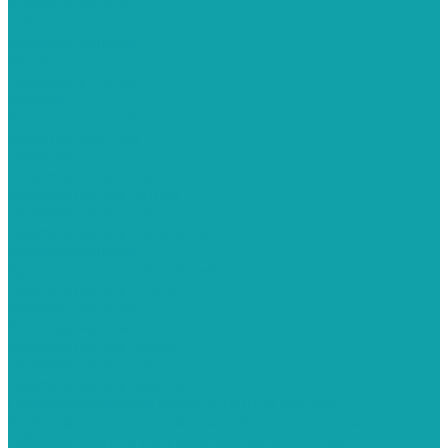
Краскопульты
APG
Безвоздушные
Hyvst
Безвоздушные
Schtaer
Безвоздушные
Электрические
Texspro
Пневматические
Краскопульты Aurita
Пневматические
Краскопульты Contracor
Безвоздушные
Краскопульты Dino-Power
Краскопульты Graco
Безвоздушные
Электрические
Краскопульты Italco
Пневматические
Краскопульты Sagola
Пневматические краскопульты Sagola
Комплектующие для краскораспылителя
Оборудование для дорожной разметки