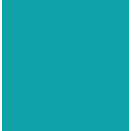
Schtaer
Запасные части
Hyvst
Запчасти
Graco
Запчасти
Сопло для краскораспылителя
Соплодержатель для краскораспылителя
Запчасти для краскораспылителя
Оборудование для внутренней окраски труб
Красконагнетательные баки
Фильтры для краскопультов и окрасочных
аппаратов
Пескоструйное оборудование
Пескоструйные аппараты
Contracor
PST
ВМЗ
Clemco
Пескоструйные камеры
Contracor
Эжекторные серии CAB
Напорные серии CAB