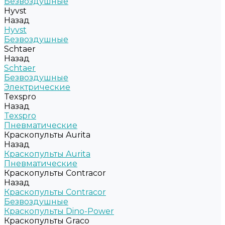
Безвоздушные
Hyvst
Назад
Hyvst
Безвоздушные
Schtaer
Назад
Schtaer
Безвоздушные
Электрические
Texspro
Назад
Texspro
Пневматические
Краскопульты Aurita
Назад
Краскопульты Aurita
Пневматические
Краскопульты Contracor
Назад
Краскопульты Contracor
Безвоздушные
Краскопульты Dino-Power
Краскопульты Graco