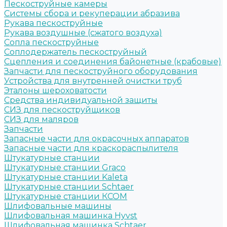
Пескоструйные камеры
Системы сбора и рекуперации абразива
Рукава пескоструйные
Рукава воздушные (сжатого воздуха)
Сопла пескоструйные
Соплодержатель пескоструйный
Сцепления и соединения байонетные (крабовые)
Запчасти для пескоструйного оборудования
Устройства для внутренней очистки труб
Эталоны шероховатости
Средства индивидуальной защиты
СИЗ для пескоструйщиков
СИЗ для маляров
Запчасти
Запасные части для окрасочных аппаратов
Запасные части для краскораспылителя
Штукатурные станции
Штукатурные станции Graco
Штукатурные станции Kaleta
Штукатурные станции Schtaer
Штукатурные станции КСОМ
Шлифовальные машины
Шлифовальная машинка Hyvst
Шлифовальная машинка Schtaer