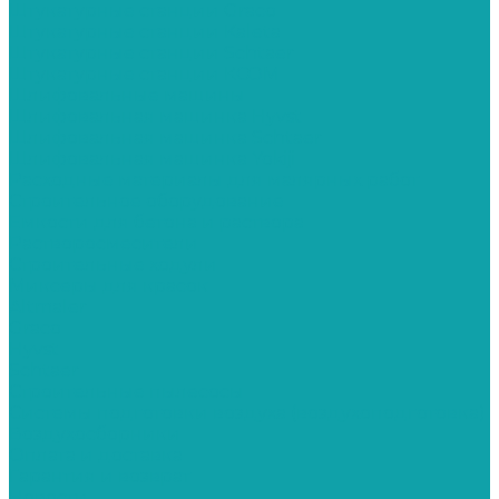
Штукатурные станции Graco
Штукатурные станции Kaleta
Штукатурные станции Schtaer
Штукатурные станции КСОМ
Шлифовальные машины
Шлифовальная машинка Hyvst
Шлифовальная машинка Schtaer
Шлифовальная машинка Yokiji
Расходные материалы для малярных работ
Строительное оборудование
Емкости для бетона и раствора
Растворосмесители
Строительные ходули
Миксеры для красок
Altmaler
Graco
Hyvst
Schtaer
Строительные пылесосы
Системы подготовки воздуха (воздухоподготовка)
Воздухосборники
Оплата и доставка
Гарантия и возврат
Новости