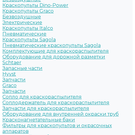
Краскопульты Dino-Power
Краскопульты Graco
Безвоздушные
Электрические
Краскопульты Italco
Пневматические
Краскопульты Sagola
Пневматические краскопульты Sagola
Комплектующие для краскораспылителя
Оборудование для дорожной разметки
Schtaer
Запасные части
Hyvst
Запчасти
Graco
Запчасти
Сопло для краскораспылителя
Соплодержатель для краскораспылителя
Запчасти для краскораспылителя
Оборудование для внутренней окраски труб
Красконагнетательные баки
Фильтры для краскопультов и окрасочных
аппаратов