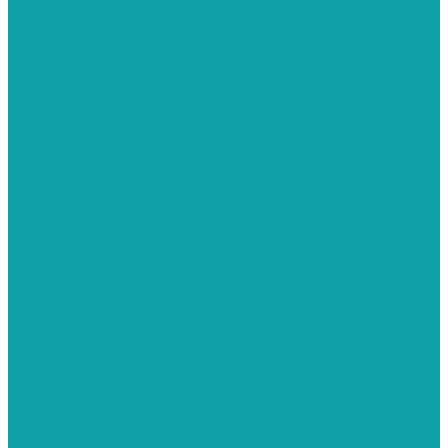
Системы подготовки воздуха (воздухоподготовка)
Воздухосборники
Оплата и доставка
Гарантия и возврат
Новости
Акции
Контакты
...
О Компании
Договор оферта
Политика конфиденциальности
Каталог
Окрасочное оборудование
Окрасочные аппараты
Schtaer
Schtaer с бензоприводом
Schtaer c электроприводом
Hyvst
Hyvst с электроприводом
Graco
Graco c бензоприводом
Graco с пневмоприводом
Graco с электроприводом
Yokiji