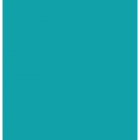
Штукатурные станции Graco
Штукатурные станции Kaleta
Штукатурные станции Schtaer
Штукатурные станции КСОМ
Шлифовальные машины
Шлифовальная машинка Hyvst
Шлифовальная машинка Schtaer
Шлифовальная машинка Yokiji
Расходные материалы для малярных работ
Строительное оборудование
Емкости для бетона и раствора
Растворосмесители
Строительные ходули
Миксеры для красок
Altmaler
Graco
Hyvst
Schtaer
Строительные пылесосы
Системы подготовки воздуха (воздухоподготовка)
Воздухосборники
Оплата и доставка
Гарантия и возврат
Новости