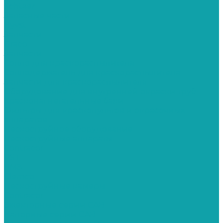
Schtaer
Запасные части
Hyvst
Запчасти
Graco
Запчасти
Сопло для краскораспылителя
Соплодержатель для краскораспылителя
Запчасти для краскораспылителя
Оборудование для внутренней окраски труб
Красконагнетательные баки
Фильтры для краскопультов и окрасочных
аппаратов
Пескоструйное оборудование
Пескоструйные аппараты
Contracor
PST
ВМЗ
Clemco
Пескоструйные камеры
Contracor
Эжекторные серии CAB
Напорные серии CAB