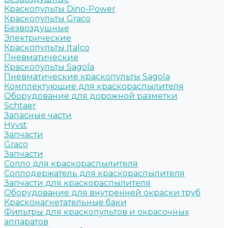
Краскопульты Dino-Power
Краскопульты Graco
Безвоздушные
Электрические
Краскопульты Italco
Пневматические
Краскопульты Sagola
Пневматические краскопульты Sagola
Комплектующие для краскораспылителя
Оборудование для дорожной разметки
Schtaer
Запасные части
Hyvst
Запчасти
Graco
Запчасти
Сопло для краскораспылителя
Соплодержатель для краскораспылителя
Запчасти для краскораспылителя
Оборудование для внутренней окраски труб
Красконагнетательные баки
Фильтры для краскопультов и окрасочных
аппаратов