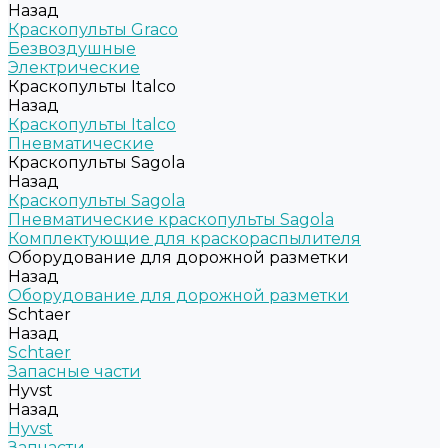
Назад
Краскопульты Graco
Безвоздушные
Электрические
Краскопульты Italco
Назад
Краскопульты Italco
Пневматические
Краскопульты Sagola
Назад
Краскопульты Sagola
Пневматические краскопульты Sagola
Комплектующие для краскораспылителя
Оборудование для дорожной разметки
Назад
Оборудование для дорожной разметки
Schtaer
Назад
Schtaer
Запасные части
Hyvst
Назад
Hyvst
Запчасти