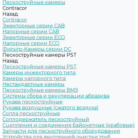
Пескоструйные камеры
Contracor
Назад
Contracor
Эжекторные серии CAB
Напорные серии CAB
Эжекторные серии ECO
Напорные серии ECO
Фильтр-Камеры серии DC
Пескоструйные камеры PST
Назад
Пескоструйные камеры PST
Камеры инжекторного типа
Камеры напорного типа
Нестандартные камеры
Пескоструйные камеры ВМЗ
Системы сбора и рекуперации абразива
Рукава пескоструйные
Рукава воздушные (сжатого воздуха)
Сопла пескоструйные
Соплодержатель пескоструйный
Сцепления и соединения байонетные (крабовые)
Запчасти для пескоструйного оборудования
Устройства для внутренней очистки труб