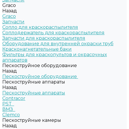
Graco
Назад
Graco
Запчасти
Сопло для краскораспылителя
Соплодержатель для краскораспылителя
Запчасти для краскораспылителя
Оборудование для внутренней окраски труб
Красконагнетательные баки
Фильтры для краскопультов и окрасочных
аппаратов
Пескоструйное оборудование
Назад
Пескоструйное оборудование
Пескоструйные аппараты
Назад
Пескоструйные аппараты
Contracor
PST
ВМЗ
Clemco
Пескоструйные камеры
Назад