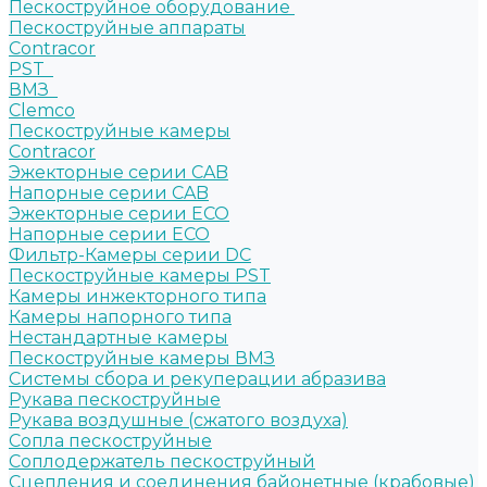
Пескоструйное оборудование
Пескоструйные аппараты
Contracor
PST
ВМЗ
Clemco
Пескоструйные камеры
Contracor
Эжекторные серии CAB
Напорные серии CAB
Эжекторные серии ECO
Напорные серии ECO
Фильтр-Камеры серии DC
Пескоструйные камеры PST
Камеры инжекторного типа
Камеры напорного типа
Нестандартные камеры
Пескоструйные камеры ВМЗ
Системы сбора и рекуперации абразива
Рукава пескоструйные
Рукава воздушные (сжатого воздуха)
Сопла пескоструйные
Соплодержатель пескоструйный
Сцепления и соединения байонетные (крабовые)