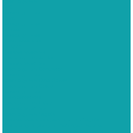
Краскопульты
APG
Безвоздушные
Hyvst
Безвоздушные
Schtaer
Безвоздушные
Электрические
Texspro
Пневматические
Краскопульты Aurita
Пневматические
Краскопульты Contracor
Безвоздушные
Краскопульты Dino-Power
Краскопульты Graco
Безвоздушные
Электрические
Краскопульты Italco
Пневматические
Краскопульты Sagola
Пневматические краскопульты Sagola
Комплектующие для краскораспылителя
Оборудование для дорожной разметки