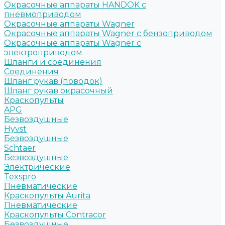
Окрасочные аппараты HANDOK c
пневмоприводом
Окрасочные аппараты Wagner
Окрасочные аппараты Wagner с бензоприводом
Окрасочные аппараты Wagner с
электроприводом
Шланги и соединения
Cоединения
Шланг рукав (поводок)
Шланг рукав окрасочный
Краскопульты
APG
Безвоздушные
Hyvst
Безвоздушные
Schtaer
Безвоздушные
Электрические
Texspro
Пневматические
Краскопульты Aurita
Пневматические
Краскопульты Contracor
Безвоздушные