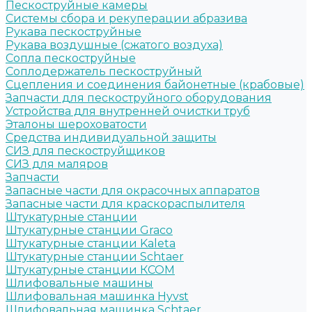
Пескоструйные камеры
Системы сбора и рекуперации абразива
Рукава пескоструйные
Рукава воздушные (сжатого воздуха)
Сопла пескоструйные
Соплодержатель пескоструйный
Сцепления и соединения байонетные (крабовые)
Запчасти для пескоструйного оборудования
Устройства для внутренней очистки труб
Эталоны шероховатости
Средства индивидуальной защиты
СИЗ для пескоструйщиков
СИЗ для маляров
Запчасти
Запасные части для окрасочных аппаратов
Запасные части для краскораспылителя
Штукатурные станции
Штукатурные станции Graco
Штукатурные станции Kaleta
Штукатурные станции Schtaer
Штукатурные станции КСОМ
Шлифовальные машины
Шлифовальная машинка Hyvst
Шлифовальная машинка Schtaer