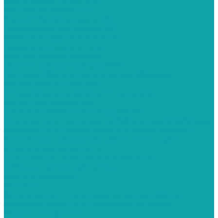
Эжекторные серии ECO
Напорные серии ECO
Фильтр-Камеры серии DC
Пескоструйные камеры PST
Камеры инжекторного типа
Камеры напорного типа
Нестандартные камеры
Пескоструйные камеры ВМЗ
Системы сбора и рекуперации абразива
Рукава пескоструйные
Рукава воздушные (сжатого воздуха)
Сопла пескоструйные
Соплодержатель пескоструйный
Сцепления и соединения байонетные (крабовые)
Запчасти для пескоструйного оборудования
Устройства для внутренней очистки труб
Эталоны шероховатости
Средства индивидуальной защиты
СИЗ для пескоструйщиков
СИЗ для маляров
Запчасти
Запасные части для окрасочных аппаратов
Запасные части для краскораспылителя
Штукатурные станции