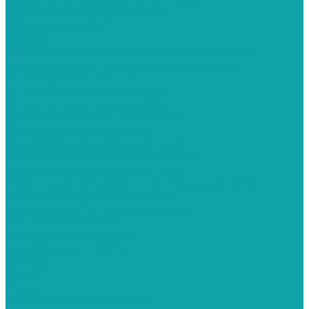
СИЗ для пескоструйщиков
СИЗ для маляров
Запчасти
Запасные части для окрасочных аппаратов
Запасные части для краскораспылителя
Штукатурные станции
Штукатурные станции Graco
Штукатурные станции Kaleta
Штукатурные станции Schtaer
Шлифовальные машины
Шлифовальная машинка Hyvst
Шлифовальная машинка Schtaer
Шлифовальная машинка Yokiji
Расходные материалы для малярных работ
Строительное оборудование
Емкости для бетона и раствора
Растворосмесители
Строительные ходули
Миксеры для красок
Altmaler
Graco
Hyvst
Строительные пылесосы