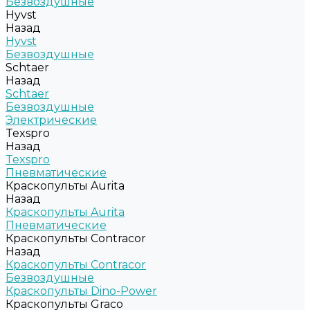
Безвоздушные
Hyvst
Назад
Hyvst
Безвоздушные
Schtaer
Назад
Schtaer
Безвоздушные
Электрические
Texspro
Назад
Texspro
Пневматические
Краскопульты Aurita
Назад
Краскопульты Aurita
Пневматические
Краскопульты Contracor
Назад
Краскопульты Contracor
Безвоздушные
Краскопульты Dino-Power
Краскопульты Graco