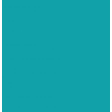
Системы подготовки воздуха (воздухоподготовка)
Воздухосборники
Оплата и доставка
Гарантия и возврат
Новости
Акции
Контакты
...
О Компании
Договор оферта
Политика конфиденциальности
Каталог
Окрасочное оборудование
Окрасочные аппараты
Schtaer
Schtaer с бензоприводом
Schtaer c электроприводом
Hyvst
Hyvst с электроприводом
Graco
Graco c бензоприводом
Graco с пневмоприводом
Graco с электроприводом
Yokiji