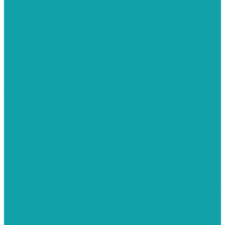
Штукатурные станции Graco
Штукатурные станции Kaleta
Штукатурные станции Schtaer
Штукатурные станции КСОМ
Шлифовальные машины
Шлифовальная машинка Hyvst
Шлифовальная машинка Schtaer
Шлифовальная машинка Yokiji
Расходные материалы для малярных работ
Строительное оборудование
Емкости для бетона и раствора
Растворосмесители
Строительные ходули
Миксеры для красок
Altmaler
Graco
Hyvst
Schtaer
Строительные пылесосы
Системы подготовки воздуха (воздухоподготовка)
Воздухосборники
Оплата и доставка
Гарантия и возврат
Новости