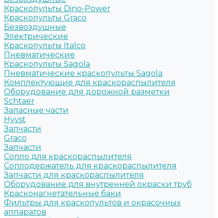
Краскопульты Dino-Power
Краскопульты Graco
Безвоздушные
Электрические
Краскопульты Italco
Пневматические
Краскопульты Sagola
Пневматические краскопульты Sagola
Комплектующие для краскораспылителя
Оборудование для дорожной разметки
Schtaer
Запасные части
Hyvst
Запчасти
Graco
Запчасти
Сопло для краскораспылителя
Соплодержатель для краскораспылителя
Запчасти для краскораспылителя
Оборудование для внутренней окраски труб
Красконагнетательные баки
Фильтры для краскопультов и окрасочных
аппаратов