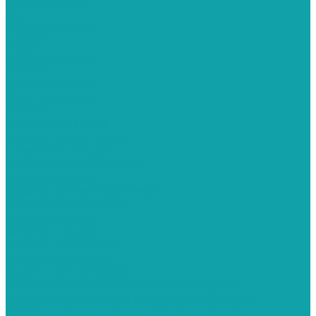
Краскопульты
APG
Безвоздушные
Hyvst
Безвоздушные
Schtaer
Безвоздушные
Электрические
Texspro
Пневматические
Краскопульты Aurita
Пневматические
Краскопульты Contracor
Безвоздушные
Краскопульты Dino-Power
Краскопульты Graco
Безвоздушные
Электрические
Краскопульты Italco
Пневматические
Краскопульты Sagola
Пневматические краскопульты Sagola
Комплектующие для краскораспылителя
Оборудование для дорожной разметки