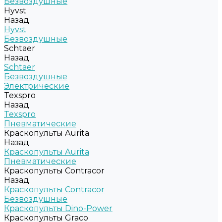
Безвоздушные
Hyvst
Назад
Hyvst
Безвоздушные
Schtaer
Назад
Schtaer
Безвоздушные
Электрические
Texspro
Назад
Texspro
Пневматические
Краскопульты Aurita
Назад
Краскопульты Aurita
Пневматические
Краскопульты Contracor
Назад
Краскопульты Contracor
Безвоздушные
Краскопульты Dino-Power
Краскопульты Graco