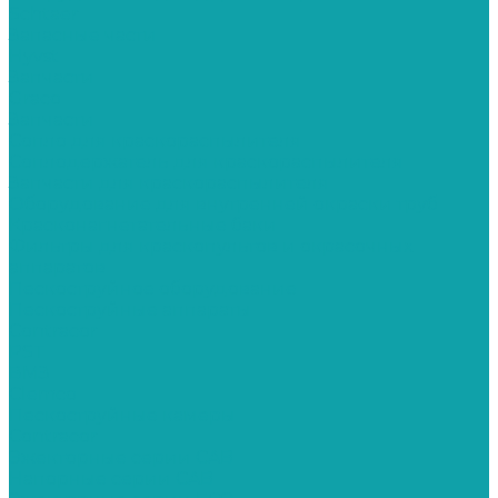
Schtaer
Запасные части
Hyvst
Запчасти
Graco
Запчасти
Сопло для краскораспылителя
Соплодержатель для краскораспылителя
Запчасти для краскораспылителя
Оборудование для внутренней окраски труб
Красконагнетательные баки
Фильтры для краскопультов и окрасочных
аппаратов
Пескоструйное оборудование
Пескоструйные аппараты
Contracor
PST
ВМЗ
Clemco
Пескоструйные камеры
Contracor
Эжекторные серии CAB
Напорные серии CAB