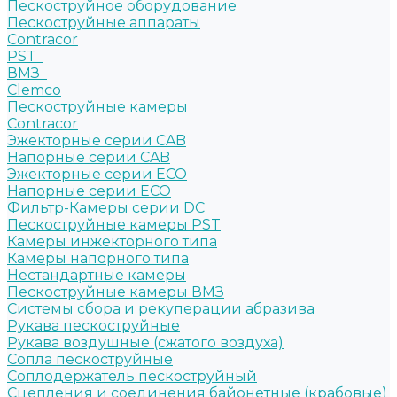
Пескоструйное оборудование
Пескоструйные аппараты
Contracor
PST
ВМЗ
Clemco
Пескоструйные камеры
Contracor
Эжекторные серии CAB
Напорные серии CAB
Эжекторные серии ECO
Напорные серии ECO
Фильтр-Камеры серии DC
Пескоструйные камеры PST
Камеры инжекторного типа
Камеры напорного типа
Нестандартные камеры
Пескоструйные камеры ВМЗ
Системы сбора и рекуперации абразива
Рукава пескоструйные
Рукава воздушные (сжатого воздуха)
Сопла пескоструйные
Соплодержатель пескоструйный
Сцепления и соединения байонетные (крабовые)