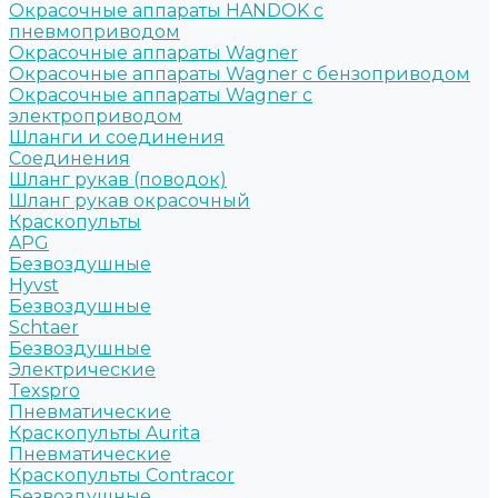
Окрасочные аппараты HANDOK c
пневмоприводом
Окрасочные аппараты Wagner
Окрасочные аппараты Wagner с бензоприводом
Окрасочные аппараты Wagner с
электроприводом
Шланги и соединения
Cоединения
Шланг рукав (поводок)
Шланг рукав окрасочный
Краскопульты
APG
Безвоздушные
Hyvst
Безвоздушные
Schtaer
Безвоздушные
Электрические
Texspro
Пневматические
Краскопульты Aurita
Пневматические
Краскопульты Contracor
Безвоздушные