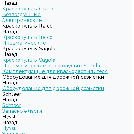
Назад
Краскопульты Graco
Безвоздушные
Электрические
Краскопульты Italco
Назад
Краскопульты Italco
Пневматические
Краскопульты Sagola
Назад
Краскопульты Sagola
Пневматические краскопульты Sagola
Комплектующие для краскораспылителя
Оборудование для дорожной разметки
Назад
Оборудование для дорожной разметки
Schtaer
Назад
Schtaer
Запасные части
Hyvst
Назад
Hyvst
Запчасти