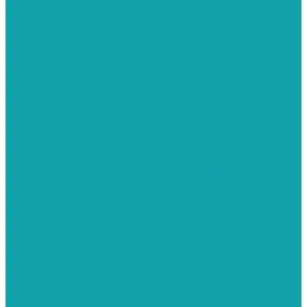
Эжекторные серии ECO
Напорные серии ECO
Фильтр-Камеры серии DC
Пескоструйные камеры PST
Камеры инжекторного типа
Камеры напорного типа
Нестандартные камеры
Пескоструйные камеры ВМЗ
Системы сбора и рекуперации абразива
Рукава пескоструйные
Рукава воздушные (сжатого воздуха)
Сопла пескоструйные
Соплодержатель пескоструйный
Сцепления и соединения байонетные (крабовые)
Запчасти для пескоструйного оборудования
Устройства для внутренней очистки труб
Эталоны шероховатости
Средства индивидуальной защиты
СИЗ для пескоструйщиков
СИЗ для маляров
Запчасти
Запасные части для окрасочных аппаратов
Запасные части для краскораспылителя
Штукатурные станции