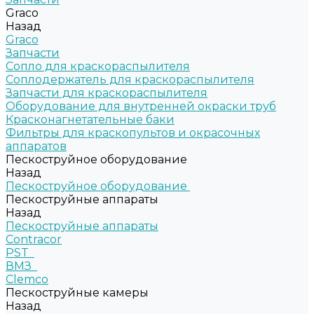
Graco
Назад
Graco
Запчасти
Сопло для краскораспылителя
Соплодержатель для краскораспылителя
Запчасти для краскораспылителя
Оборудование для внутренней окраски труб
Красконагнетательные баки
Фильтры для краскопультов и окрасочных
аппаратов
Пескоструйное оборудование
Назад
Пескоструйное оборудование
Пескоструйные аппараты
Назад
Пескоструйные аппараты
Contracor
PST
ВМЗ
Clemco
Пескоструйные камеры
Назад