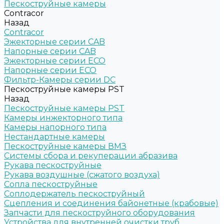
Пескоструйные камеры
Contracor
Назад
Contracor
Эжекторные серии CAB
Напорные серии CAB
Эжекторные серии ECO
Напорные серии ECO
Фильтр-Камеры серии DC
Пескоструйные камеры PST
Назад
Пескоструйные камеры PST
Камеры инжекторного типа
Камеры напорного типа
Нестандартные камеры
Пескоструйные камеры ВМЗ
Системы сбора и рекуперации абразива
Рукава пескоструйные
Рукава воздушные (сжатого воздуха)
Сопла пескоструйные
Соплодержатель пескоструйный
Сцепления и соединения байонетные (крабовые)
Запчасти для пескоструйного оборудования
Устройства для внутренней очистки труб