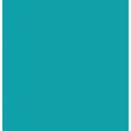
СИЗ для пескоструйщиков
СИЗ для маляров
Запчасти
Запасные части для окрасочных аппаратов
Запасные части для краскораспылителя
Штукатурные станции
Штукатурные станции Graco
Штукатурные станции Kaleta
Штукатурные станции Schtaer
Шлифовальные машины
Шлифовальная машинка Hyvst
Шлифовальная машинка Schtaer
Шлифовальная машинка Yokiji
Расходные материалы для малярных работ
Строительное оборудование
Емкости для бетона и раствора
Растворосмесители
Строительные ходули
Миксеры для красок
Altmaler
Graco
Hyvst
Строительные пылесосы