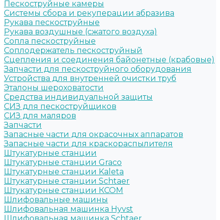
Пескоструйные камеры
Системы сбора и рекуперации абразива
Рукава пескоструйные
Рукава воздушные (сжатого воздуха)
Сопла пескоструйные
Соплодержатель пескоструйный
Сцепления и соединения байонетные (крабовые)
Запчасти для пескоструйного оборудования
Устройства для внутренней очистки труб
Эталоны шероховатости
Средства индивидуальной защиты
СИЗ для пескоструйщиков
СИЗ для маляров
Запчасти
Запасные части для окрасочных аппаратов
Запасные части для краскораспылителя
Штукатурные станции
Штукатурные станции Graco
Штукатурные станции Kaleta
Штукатурные станции Schtaer
Штукатурные станции КСОМ
Шлифовальные машины
Шлифовальная машинка Hyvst
Шлифовальная машинка Schtaer