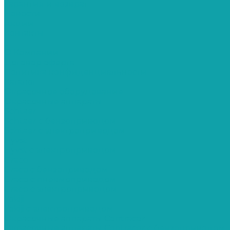
Гарантия и возврат
Новости
Акции
Контакты
...
О Компании
Договор оферта
Политика конфиденциальности
Каталог
Окрасочное оборудование
Окрасочные аппараты
Schtaer
Schtaer с бензоприводом
Schtaer c электроприводом
Hyvst
Hyvst с электроприводом
Graco
Graco c бензоприводом
Graco с пневмоприводом
Graco с электроприводом
Yokiji
Yokiji c электроприводом
Окрасочные аппараты Contracor
Окрасочные аппараты Contracor с бензоприводом