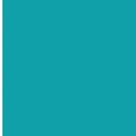
Окрасочные аппараты Contracor с пневмоприводо
Окрасочные аппараты Contracor с электроприводо
Окрасочные аппараты Dino-Power
Окрасочные аппараты Dino-Power с электроприво
Окрасочные аппараты DSTech
Окрасочные аппараты DSTech c пневмоприводом
Окрасочные аппараты HANDOK
Окрасочные аппараты HANDOK c пневмоприводо
Окрасочные аппараты Wagner
Окрасочные аппараты Wagner с бензоприводом
Окрасочные аппараты Wagner с электроприводом
Шланги и соединения
Cоединения
Шланг рукав (поводок)
Шланг рукав окрасочный
Краскопульты
APG
Безвоздушные
Hyvst
Безвоздушные
Schtaer
Безвоздушные
Электрические