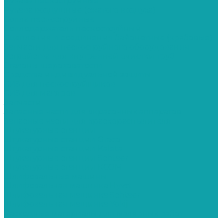
Рукава пескоструйные
Рукава воздушные (сжатого воздуха)
Сопла пескоструйные
Соплодержатель пескоструйный
Сцепления и соединения байонетные (крабовые)
Запчасти для пескоструйного оборудования
Устройства для внутренней очистки труб
Эталоны шероховатости
Средства индивидуальной защиты
СИЗ для пескоструйщиков
СИЗ для маляров
Запчасти
Запасные части для окрасочных аппаратов
Запасные части для краскораспылителя
Штукатурные станции
Штукатурные станции Graco
Штукатурные станции Kaleta
Штукатурные станции Schtaer
Штукатурные станции КСОМ
Шлифовальные машины
Шлифовальная машинка Hyvst
Шлифовальная машинка Schtaer
Шлифовальная машинка Yokiji
Расходные материалы для малярных работ