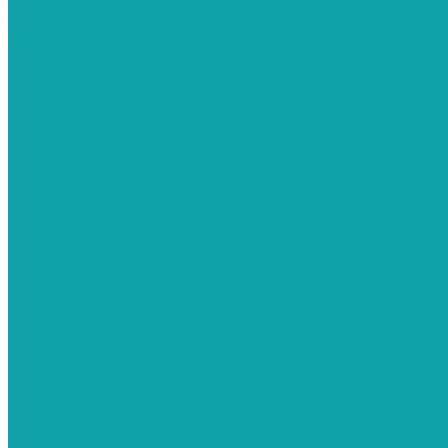
Запасные части для окрасочных аппаратов
Запасные части для краскораспылителя
Штукатурные станции
Штукатурные станции Graco
Штукатурные станции Kaleta
Штукатурные станции Schtaer
Шлифовальные машины
Шлифовальная машинка Hyvst
Шлифовальная машинка Schtaer
Шлифовальная машинка Yokiji
Расходные материалы для малярных работ
Строительное оборудование
Емкости для бетона и раствора
Растворосмесители
Строительные ходули
Миксеры для красок
Altmaler
Graco
Hyvst
Строительные пылесосы
Системы подготовки воздуха (воздухоподготовка)
Воздухосборники
Оплата и доставка