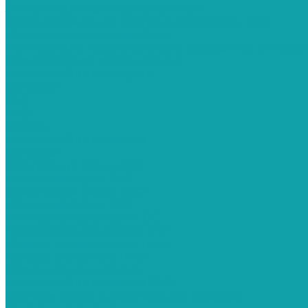
Запчасти для краскораспылителя
Оборудование для внутренней окраски труб
Красконагнетательные баки
Фильтры для краскопультов и окрасочных аппарат
Пескоструйное оборудование
Пескоструйные аппараты
Contracor
PST
ВМЗ
Clemco
Пескоструйные камеры
Contracor
Эжекторные серии CAB
Напорные серии CAB
Эжекторные серии ECO
Напорные серии ECO
Фильтр-Камеры серии DC
Пескоструйные камеры PST
Камеры инжекторного типа
Камеры напорного типа
Нестандартные камеры
Пескоструйные камеры ВМЗ
Системы сбора и рекуперации абразива