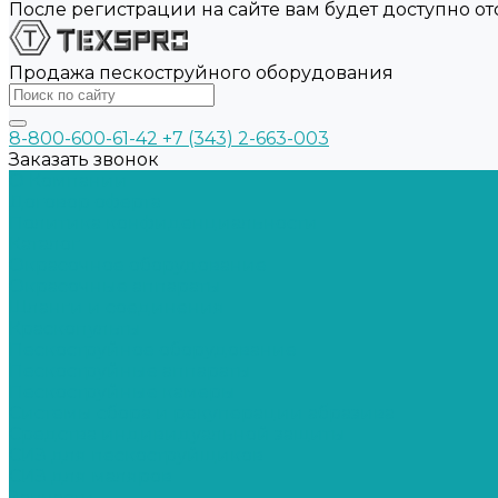
После регистрации на сайте вам будет доступно о
Продажа пескоструйного оборудования
8-800-600-61-42
+7 (343) 2-663-003
Заказать звонок
О Компании
Договор оферта
Политика конфиденциальности
Каталог
Окрасочное оборудование
Окрасочные аппараты
Шланги и соединения
Краскопульты
Пескоструйное оборудование
Пескоструйные аппараты
Пескоструйные камеры
Системы сбора и рекуперации абразива
Средства индивидуальной защиты
СИЗ для пескоструйщиков
СИЗ для маляров
Запчасти