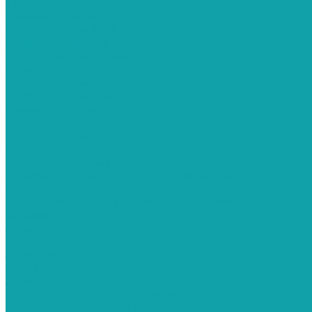
Texspro
Пневматические
Краскопульты Aurita
Пневматические
Краскопульты Contracor
Безвоздушные
Краскопульты Dino-Power
Краскопульты Graco
Безвоздушные
Электрические
Краскопульты Italco
Пневматические
Краскопульты Sagola
Пневматические краскопульты Sagola
Комплектующие для краскораспылителя
Оборудование для дорожной разметки
Schtaer
Запасные части
Hyvst
Запчасти
Graco
Запчасти
Сопло для краскораспылителя
Соплодержатель для краскораспылителя