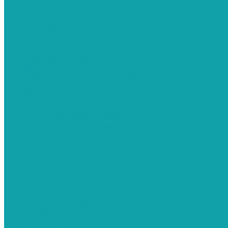
Запасные части для окрасочных аппаратов
Запасные части для краскораспылителя
Штукатурные станции
Штукатурные станции Graco
Штукатурные станции Kaleta
Штукатурные станции Schtaer
Шлифовальные машины
Шлифовальная машинка Hyvst
Шлифовальная машинка Schtaer
Шлифовальная машинка Yokiji
Расходные материалы для малярных работ
Строительное оборудование
Емкости для бетона и раствора
Растворосмесители
Строительные ходули
Миксеры для красок
Altmaler
Graco
Hyvst
Строительные пылесосы
Системы подготовки воздуха (воздухоподготовка)
Воздухосборники
Оплата и доставка