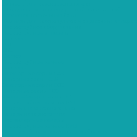
Запчасти для краскораспылителя
Оборудование для внутренней окраски труб
Красконагнетательные баки
Фильтры для краскопультов и окрасочных аппарат
Пескоструйное оборудование
Пескоструйные аппараты
Contracor
PST
ВМЗ
Clemco
Пескоструйные камеры
Contracor
Эжекторные серии CAB
Напорные серии CAB
Эжекторные серии ECO
Напорные серии ECO
Фильтр-Камеры серии DC
Пескоструйные камеры PST
Камеры инжекторного типа
Камеры напорного типа
Нестандартные камеры
Пескоструйные камеры ВМЗ
Системы сбора и рекуперации абразива