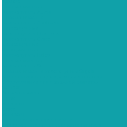
Texspro
Пневматические
Краскопульты Aurita
Пневматические
Краскопульты Contracor
Безвоздушные
Краскопульты Dino-Power
Краскопульты Graco
Безвоздушные
Электрические
Краскопульты Italco
Пневматические
Краскопульты Sagola
Пневматические краскопульты Sagola
Комплектующие для краскораспылителя
Оборудование для дорожной разметки
Schtaer
Запасные части
Hyvst
Запчасти
Graco
Запчасти
Сопло для краскораспылителя
Соплодержатель для краскораспылителя