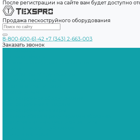
После регистрации на сайте вам будет доступно о
Продажа пескоструйного оборудования
8-800-600-61-42
+7 (343) 2-663-003
Заказать звонок
О Компании
Договор оферта
Политика конфиденциальности
Каталог
Окрасочное оборудование
Окрасочные аппараты
Шланги и соединения
Краскопульты
Пескоструйное оборудование
Пескоструйные аппараты
Пескоструйные камеры
Системы сбора и рекуперации абразива
Средства индивидуальной защиты
СИЗ для пескоструйщиков
СИЗ для маляров
Запчасти