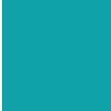
Окрасочные аппараты Contracor с пневмоприводо
Окрасочные аппараты Contracor с электроприводо
Окрасочные аппараты Dino-Power
Окрасочные аппараты Dino-Power с электроприво
Окрасочные аппараты DSTech
Окрасочные аппараты DSTech c пневмоприводом
Окрасочные аппараты HANDOK
Окрасочные аппараты HANDOK c пневмоприводо
Окрасочные аппараты Wagner
Окрасочные аппараты Wagner с бензоприводом
Окрасочные аппараты Wagner с электроприводом
Шланги и соединения
Cоединения
Шланг рукав (поводок)
Шланг рукав окрасочный
Краскопульты
APG
Безвоздушные
Hyvst
Безвоздушные
Schtaer
Безвоздушные
Электрические