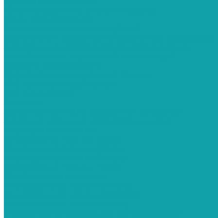
Рукава пескоструйные
Рукава воздушные (сжатого воздуха)
Сопла пескоструйные
Соплодержатель пескоструйный
Сцепления и соединения байонетные (крабовые)
Запчасти для пескоструйного оборудования
Устройства для внутренней очистки труб
Эталоны шероховатости
Средства индивидуальной защиты
СИЗ для пескоструйщиков
СИЗ для маляров
Запчасти
Запасные части для окрасочных аппаратов
Запасные части для краскораспылителя
Штукатурные станции
Штукатурные станции Graco
Штукатурные станции Kaleta
Штукатурные станции Schtaer
Штукатурные станции КСОМ
Шлифовальные машины
Шлифовальная машинка Hyvst
Шлифовальная машинка Schtaer
Шлифовальная машинка Yokiji
Расходные материалы для малярных работ