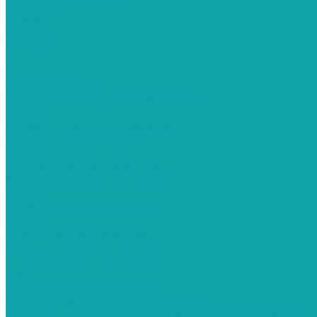
Гарантия и возврат
Новости
Акции
Контакты
...
О Компании
Договор оферта
Политика конфиденциальности
Каталог
Окрасочное оборудование
Окрасочные аппараты
Schtaer
Schtaer с бензоприводом
Schtaer c электроприводом
Hyvst
Hyvst с электроприводом
Graco
Graco c бензоприводом
Graco с пневмоприводом
Graco с электроприводом
Yokiji
Yokiji c электроприводом
Окрасочные аппараты Contracor
Окрасочные аппараты Contracor с бензоприводом