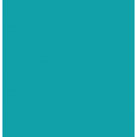
Штукатурные станции Graco
Штукатурные станции Kaleta
Штукатурные станции Schtaer
Штукатурные станции КСОМ
Шлифовальные машины
Шлифовальная машинка Hyvst
Шлифовальная машинка Schtaer
Шлифовальная машинка Yokiji
Расходные материалы для малярных работ
Строительное оборудование
Емкости для бетона и раствора
Растворосмесители
Строительные ходули
Миксеры для красок
Altmaler
Graco
Hyvst
Schtaer
Строительные пылесосы
Системы подготовки воздуха (воздухоподготовка)
Воздухосборники
Оплата и доставка
Гарантия и возврат
Новости