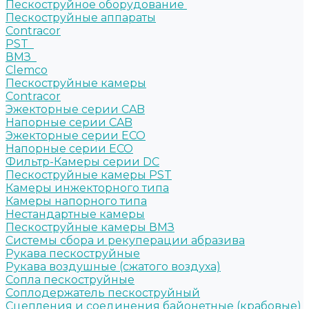
Пескоструйное оборудование
Пескоструйные аппараты
Contracor
PST
ВМЗ
Clemco
Пескоструйные камеры
Contracor
Эжекторные серии CAB
Напорные серии CAB
Эжекторные серии ECO
Напорные серии ECO
Фильтр-Камеры серии DC
Пескоструйные камеры PST
Камеры инжекторного типа
Камеры напорного типа
Нестандартные камеры
Пескоструйные камеры ВМЗ
Системы сбора и рекуперации абразива
Рукава пескоструйные
Рукава воздушные (сжатого воздуха)
Сопла пескоструйные
Соплодержатель пескоструйный
Сцепления и соединения байонетные (крабовые)