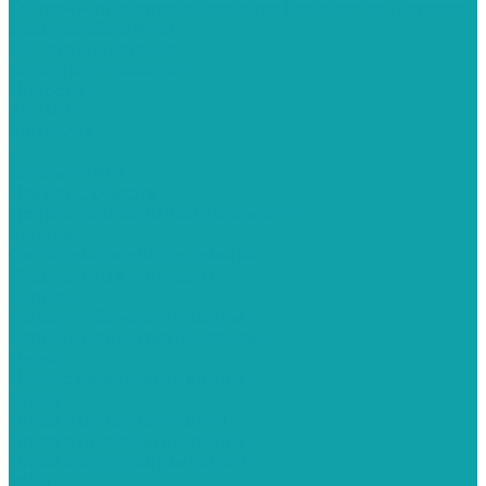
Системы подготовки воздуха (воздухоподготовка)
Воздухосборники
Оплата и доставка
Гарантия и возврат
Новости
Акции
Контакты
...
О Компании
Договор оферта
Политика конфиденциальности
Каталог
Окрасочное оборудование
Окрасочные аппараты
Schtaer
Schtaer с бензоприводом
Schtaer c электроприводом
Hyvst
Hyvst с электроприводом
Graco
Graco c бензоприводом
Graco с пневмоприводом
Graco с электроприводом
Yokiji