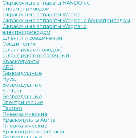
Окрасочные аппараты HANDOK c
пневмоприводом
Окрасочные аппараты Wagner
Окрасочные аппараты Wagner с бензоприводом
Окрасочные аппараты Wagner с
электроприводом
Шланги и соединения
Cоединения
Шланг рукав (поводок)
Шланг рукав окрасочный
Краскопульты
APG
Безвоздушные
Hyvst
Безвоздушные
Schtaer
Безвоздушные
Электрические
Texspro
Пневматические
Краскопульты Aurita
Пневматические
Краскопульты Contracor
Безвоздушные