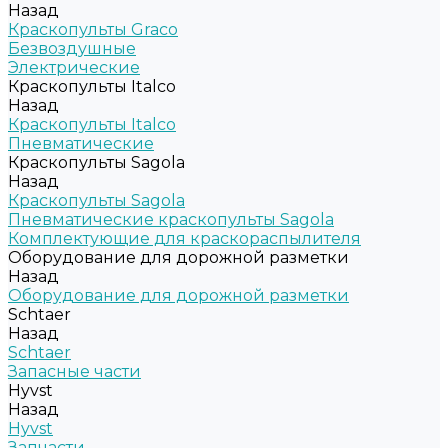
Назад
Краскопульты Graco
Безвоздушные
Электрические
Краскопульты Italco
Назад
Краскопульты Italco
Пневматические
Краскопульты Sagola
Назад
Краскопульты Sagola
Пневматические краскопульты Sagola
Комплектующие для краскораспылителя
Оборудование для дорожной разметки
Назад
Оборудование для дорожной разметки
Schtaer
Назад
Schtaer
Запасные части
Hyvst
Назад
Hyvst
Запчасти