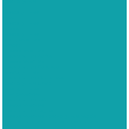
Краскопульты
APG
Безвоздушные
Hyvst
Безвоздушные
Schtaer
Безвоздушные
Электрические
Texspro
Пневматические
Краскопульты Aurita
Пневматические
Краскопульты Contracor
Безвоздушные
Краскопульты Dino-Power
Краскопульты Graco
Безвоздушные
Электрические
Краскопульты Italco
Пневматические
Краскопульты Sagola
Пневматические краскопульты Sagola
Комплектующие для краскораспылителя
Оборудование для дорожной разметки