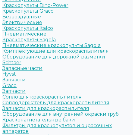
Краскопульты Dino-Power
Краскопульты Graco
Безвоздушные
Электрические
Краскопульты Italco
Пневматические
Краскопульты Sagola
Пневматические краскопульты Sagola
Комплектующие для краскораспылителя
Оборудование для дорожной разметки
Schtaer
Запасные части
Hyvst
Запчасти
Graco
Запчасти
Сопло для краскораспылителя
Соплодержатель для краскораспылителя
Запчасти для краскораспылителя
Оборудование для внутренней окраски труб
Красконагнетательные баки
Фильтры для краскопультов и окрасочных
аппаратов