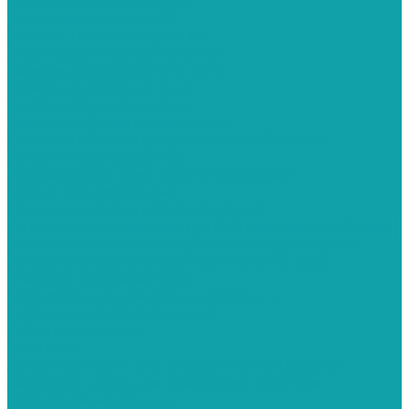
Эжекторные серии ECO
Напорные серии ECO
Фильтр-Камеры серии DC
Пескоструйные камеры PST
Камеры инжекторного типа
Камеры напорного типа
Нестандартные камеры
Пескоструйные камеры ВМЗ
Системы сбора и рекуперации абразива
Рукава пескоструйные
Рукава воздушные (сжатого воздуха)
Сопла пескоструйные
Соплодержатель пескоструйный
Сцепления и соединения байонетные (крабовые)
Запчасти для пескоструйного оборудования
Устройства для внутренней очистки труб
Эталоны шероховатости
Средства индивидуальной защиты
СИЗ для пескоструйщиков
СИЗ для маляров
Запчасти
Запасные части для окрасочных аппаратов
Запасные части для краскораспылителя
Штукатурные станции