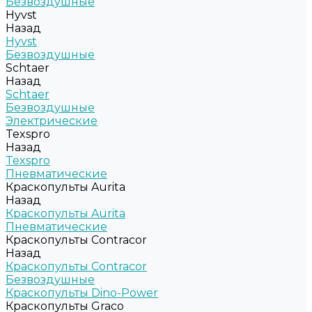
Безвоздушные
Hyvst
Назад
Hyvst
Безвоздушные
Schtaer
Назад
Schtaer
Безвоздушные
Электрические
Texspro
Назад
Texspro
Пневматические
Краскопульты Aurita
Назад
Краскопульты Aurita
Пневматические
Краскопульты Contracor
Назад
Краскопульты Contracor
Безвоздушные
Краскопульты Dino-Power
Краскопульты Graco