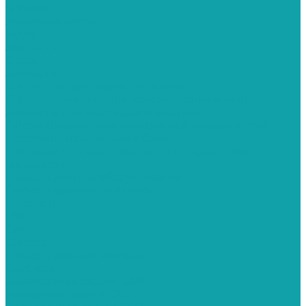
Schtaer
Запасные части
Hyvst
Запчасти
Graco
Запчасти
Сопло для краскораспылителя
Соплодержатель для краскораспылителя
Запчасти для краскораспылителя
Оборудование для внутренней окраски труб
Красконагнетательные баки
Фильтры для краскопультов и окрасочных
аппаратов
Пескоструйное оборудование
Пескоструйные аппараты
Contracor
PST
ВМЗ
Clemco
Пескоструйные камеры
Contracor
Эжекторные серии CAB
Напорные серии CAB