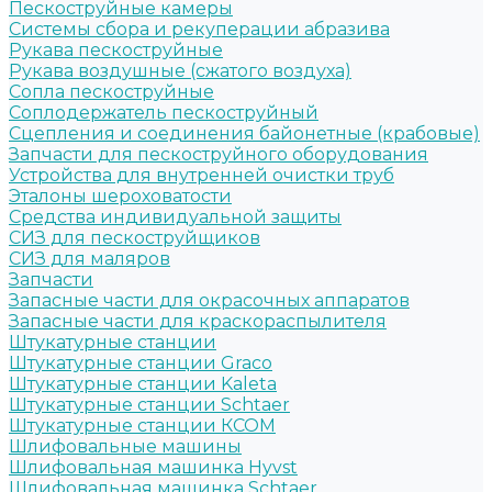
Пескоструйные камеры
Системы сбора и рекуперации абразива
Рукава пескоструйные
Рукава воздушные (сжатого воздуха)
Сопла пескоструйные
Соплодержатель пескоструйный
Сцепления и соединения байонетные (крабовые)
Запчасти для пескоструйного оборудования
Устройства для внутренней очистки труб
Эталоны шероховатости
Средства индивидуальной защиты
СИЗ для пескоструйщиков
СИЗ для маляров
Запчасти
Запасные части для окрасочных аппаратов
Запасные части для краскораспылителя
Штукатурные станции
Штукатурные станции Graco
Штукатурные станции Kaleta
Штукатурные станции Schtaer
Штукатурные станции КСОМ
Шлифовальные машины
Шлифовальная машинка Hyvst
Шлифовальная машинка Schtaer