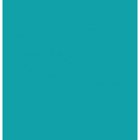
СИЗ для пескоструйщиков
СИЗ для маляров
Запчасти
Запасные части для окрасочных аппаратов
Запасные части для краскораспылителя
Штукатурные станции
Штукатурные станции Graco
Штукатурные станции Kaleta
Штукатурные станции Schtaer
Шлифовальные машины
Шлифовальная машинка Hyvst
Шлифовальная машинка Schtaer
Шлифовальная машинка Yokiji
Расходные материалы для малярных работ
Строительное оборудование
Емкости для бетона и раствора
Растворосмесители
Строительные ходули
Миксеры для красок
Altmaler
Graco
Hyvst
Строительные пылесосы