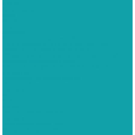
Schtaer
Запасные части
Hyvst
Запчасти
Graco
Запчасти
Сопло для краскораспылителя
Соплодержатель для краскораспылителя
Запчасти для краскораспылителя
Оборудование для внутренней окраски труб
Красконагнетательные баки
Фильтры для краскопультов и окрасочных
аппаратов
Пескоструйное оборудование
Пескоструйные аппараты
Contracor
PST
ВМЗ
Clemco
Пескоструйные камеры
Contracor
Эжекторные серии CAB
Напорные серии CAB