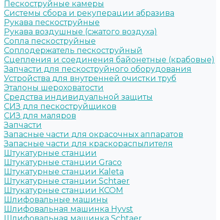
Пескоструйные камеры
Системы сбора и рекуперации абразива
Рукава пескоструйные
Рукава воздушные (сжатого воздуха)
Сопла пескоструйные
Соплодержатель пескоструйный
Сцепления и соединения байонетные (крабовые)
Запчасти для пескоструйного оборудования
Устройства для внутренней очистки труб
Эталоны шероховатости
Средства индивидуальной защиты
СИЗ для пескоструйщиков
СИЗ для маляров
Запчасти
Запасные части для окрасочных аппаратов
Запасные части для краскораспылителя
Штукатурные станции
Штукатурные станции Graco
Штукатурные станции Kaleta
Штукатурные станции Schtaer
Штукатурные станции КСОМ
Шлифовальные машины
Шлифовальная машинка Hyvst
Шлифовальная машинка Schtaer