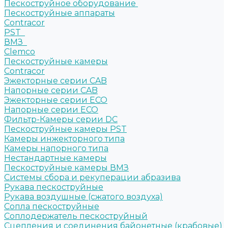
Пескоструйное оборудование
Пескоструйные аппараты
Contracor
PST
ВМЗ
Clemco
Пескоструйные камеры
Contracor
Эжекторные серии CAB
Напорные серии CAB
Эжекторные серии ECO
Напорные серии ECO
Фильтр-Камеры серии DC
Пескоструйные камеры PST
Камеры инжекторного типа
Камеры напорного типа
Нестандартные камеры
Пескоструйные камеры ВМЗ
Системы сбора и рекуперации абразива
Рукава пескоструйные
Рукава воздушные (сжатого воздуха)
Сопла пескоструйные
Соплодержатель пескоструйный
Сцепления и соединения байонетные (крабовые)