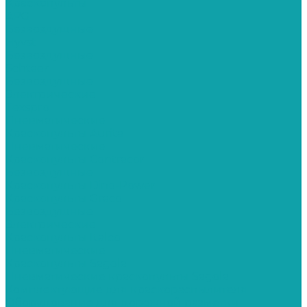
Краскопульты
APG
Безвоздушные
Hyvst
Безвоздушные
Schtaer
Безвоздушные
Электрические
Texspro
Пневматические
Краскопульты Aurita
Пневматические
Краскопульты Contracor
Безвоздушные
Краскопульты Dino-Power
Краскопульты Graco
Безвоздушные
Электрические
Краскопульты Italco
Пневматические
Краскопульты Sagola
Пневматические краскопульты Sagola
Комплектующие для краскораспылителя
Оборудование для дорожной разметки