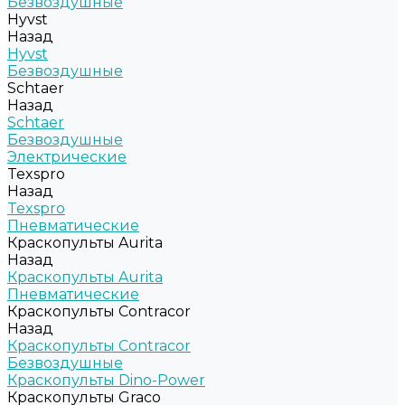
Безвоздушные
Hyvst
Назад
Hyvst
Безвоздушные
Schtaer
Назад
Schtaer
Безвоздушные
Электрические
Texspro
Назад
Texspro
Пневматические
Краскопульты Aurita
Назад
Краскопульты Aurita
Пневматические
Краскопульты Contracor
Назад
Краскопульты Contracor
Безвоздушные
Краскопульты Dino-Power
Краскопульты Graco