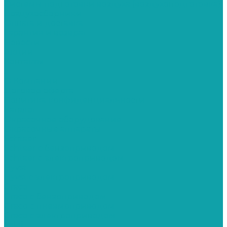
Системы подготовки воздуха (воздухоподготовка)
Воздухосборники
Оплата и доставка
Гарантия и возврат
Новости
Акции
Контакты
...
О Компании
Договор оферта
Политика конфиденциальности
Каталог
Окрасочное оборудование
Окрасочные аппараты
Schtaer
Schtaer с бензоприводом
Schtaer c электроприводом
Hyvst
Hyvst с электроприводом
Graco
Graco c бензоприводом
Graco с пневмоприводом
Graco с электроприводом
Yokiji