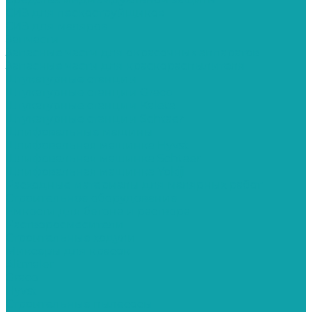
СИЗ для пескоструйщиков
СИЗ для маляров
Запчасти
Запасные части для окрасочных аппаратов
Запасные части для краскораспылителя
Штукатурные станции
Штукатурные станции Graco
Штукатурные станции Kaleta
Штукатурные станции Schtaer
Шлифовальные машины
Шлифовальная машинка Hyvst
Шлифовальная машинка Schtaer
Шлифовальная машинка Yokiji
Расходные материалы для малярных работ
Строительное оборудование
Емкости для бетона и раствора
Растворосмесители
Строительные ходули
Миксеры для красок
Altmaler
Graco
Hyvst
Строительные пылесосы