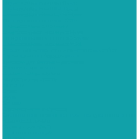
Штукатурные станции Graco
Штукатурные станции Kaleta
Штукатурные станции Schtaer
Штукатурные станции КСОМ
Шлифовальные машины
Шлифовальная машинка Hyvst
Шлифовальная машинка Schtaer
Шлифовальная машинка Yokiji
Расходные материалы для малярных работ
Строительное оборудование
Емкости для бетона и раствора
Растворосмесители
Строительные ходули
Миксеры для красок
Altmaler
Graco
Hyvst
Schtaer
Строительные пылесосы
Системы подготовки воздуха (воздухоподготовка)
Воздухосборники
Оплата и доставка
Гарантия и возврат
Новости