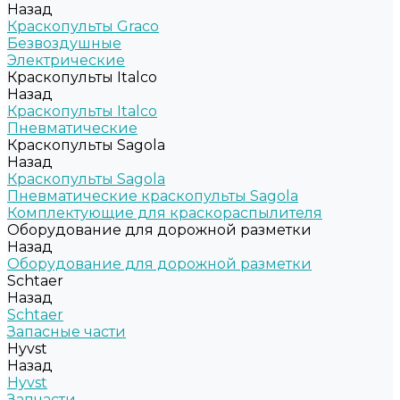
Назад
Краскопульты Graco
Безвоздушные
Электрические
Краскопульты Italco
Назад
Краскопульты Italco
Пневматические
Краскопульты Sagola
Назад
Краскопульты Sagola
Пневматические краскопульты Sagola
Комплектующие для краскораспылителя
Оборудование для дорожной разметки
Назад
Оборудование для дорожной разметки
Schtaer
Назад
Schtaer
Запасные части
Hyvst
Назад
Hyvst
Запчасти