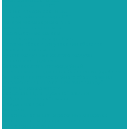
Эжекторные серии ECO
Напорные серии ECO
Фильтр-Камеры серии DC
Пескоструйные камеры PST
Камеры инжекторного типа
Камеры напорного типа
Нестандартные камеры
Пескоструйные камеры ВМЗ
Системы сбора и рекуперации абразива
Рукава пескоструйные
Рукава воздушные (сжатого воздуха)
Сопла пескоструйные
Соплодержатель пескоструйный
Сцепления и соединения байонетные (крабовые)
Запчасти для пескоструйного оборудования
Устройства для внутренней очистки труб
Эталоны шероховатости
Средства индивидуальной защиты
СИЗ для пескоструйщиков
СИЗ для маляров
Запчасти
Запасные части для окрасочных аппаратов
Запасные части для краскораспылителя
Штукатурные станции