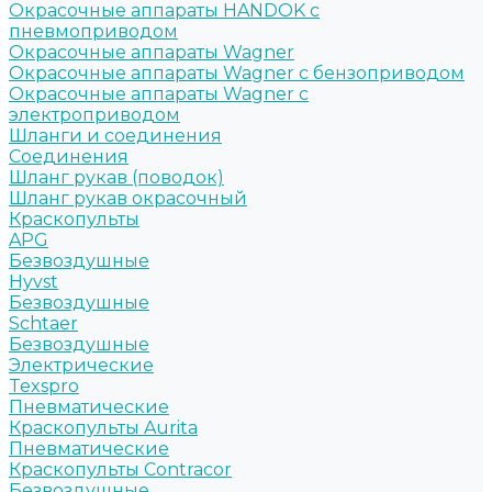
Окрасочные аппараты HANDOK c
пневмоприводом
Окрасочные аппараты Wagner
Окрасочные аппараты Wagner с бензоприводом
Окрасочные аппараты Wagner с
электроприводом
Шланги и соединения
Cоединения
Шланг рукав (поводок)
Шланг рукав окрасочный
Краскопульты
APG
Безвоздушные
Hyvst
Безвоздушные
Schtaer
Безвоздушные
Электрические
Texspro
Пневматические
Краскопульты Aurita
Пневматические
Краскопульты Contracor
Безвоздушные