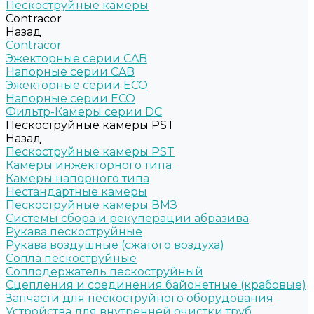
Пескоструйные камеры
Contracor
Назад
Contracor
Эжекторные серии CAB
Напорные серии CAB
Эжекторные серии ECO
Напорные серии ECO
Фильтр-Камеры серии DC
Пескоструйные камеры PST
Назад
Пескоструйные камеры PST
Камеры инжекторного типа
Камеры напорного типа
Нестандартные камеры
Пескоструйные камеры ВМЗ
Системы сбора и рекуперации абразива
Рукава пескоструйные
Рукава воздушные (сжатого воздуха)
Сопла пескоструйные
Соплодержатель пескоструйный
Сцепления и соединения байонетные (крабовые)
Запчасти для пескоструйного оборудования
Устройства для внутренней очистки труб