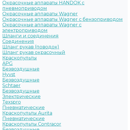
Окрасочные аппараты HANDOK c
пневмоприводом
Окрасочные аппараты Wagner
Окрасочные аппараты Wagner с бензоприводом
Окрасочные аппараты Wagner с
электроприводом
Шланги и соединения
Cоединения
Шланг рукав (поводок)
Шланг рукав окрасочный
Краскопульты
APG
Безвоздушные
Hyvst
Безвоздушные
Schtaer
Безвоздушные
Электрические
Texspro
Пневматические
Краскопульты Aurita
Пневматические
Краскопульты Contracor
Безвоздушные