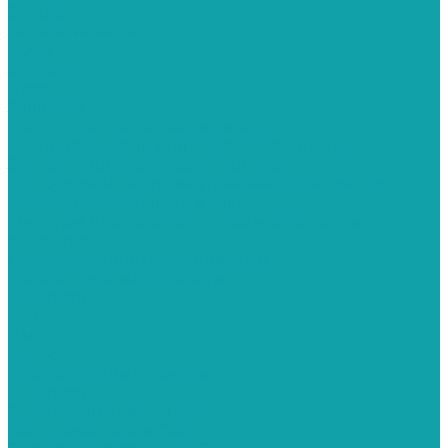
Schtaer
Запасные части
Hyvst
Запчасти
Graco
Запчасти
Сопло для краскораспылителя
Соплодержатель для краскораспылителя
Запчасти для краскораспылителя
Оборудование для внутренней окраски труб
Красконагнетательные баки
Фильтры для краскопультов и окрасочных
аппаратов
Пескоструйное оборудование
Пескоструйные аппараты
Contracor
PST
ВМЗ
Clemco
Пескоструйные камеры
Contracor
Эжекторные серии CAB
Напорные серии CAB