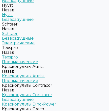
Безвоздушные
Hyvst
Назад
Hyvst
Безвоздушные
Schtaer
Назад
Schtaer
Безвоздушные
Электрические
Texspro
Назад
Texspro
Пневматические
Краскопульты Aurita
Назад
Краскопульты Aurita
Пневматические
Краскопульты Contracor
Назад
Краскопульты Contracor
Безвоздушные
Краскопульты Dino-Power
Краскопульты Graco