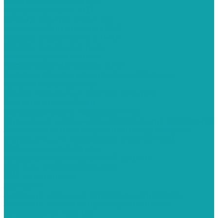
Эжекторные серии ECO
Напорные серии ECO
Фильтр-Камеры серии DC
Пескоструйные камеры PST
Камеры инжекторного типа
Камеры напорного типа
Нестандартные камеры
Пескоструйные камеры ВМЗ
Системы сбора и рекуперации абразива
Рукава пескоструйные
Рукава воздушные (сжатого воздуха)
Сопла пескоструйные
Соплодержатель пескоструйный
Сцепления и соединения байонетные (крабовые)
Запчасти для пескоструйного оборудования
Устройства для внутренней очистки труб
Эталоны шероховатости
Средства индивидуальной защиты
СИЗ для пескоструйщиков
СИЗ для маляров
Запчасти
Запасные части для окрасочных аппаратов
Запасные части для краскораспылителя
Штукатурные станции