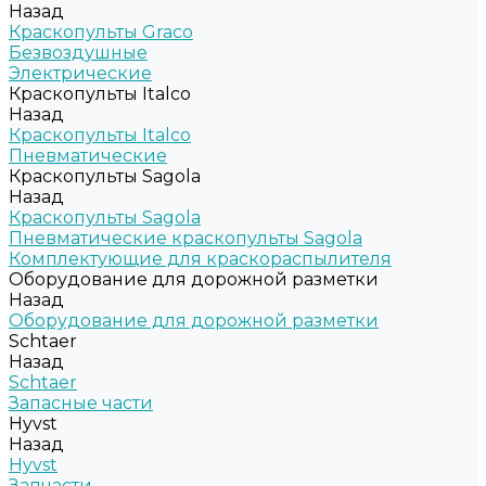
Назад
Краскопульты Graco
Безвоздушные
Электрические
Краскопульты Italco
Назад
Краскопульты Italco
Пневматические
Краскопульты Sagola
Назад
Краскопульты Sagola
Пневматические краскопульты Sagola
Комплектующие для краскораспылителя
Оборудование для дорожной разметки
Назад
Оборудование для дорожной разметки
Schtaer
Назад
Schtaer
Запасные части
Hyvst
Назад
Hyvst
Запчасти