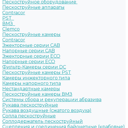
Пескоструйное оборудование
Пескоструйные аппараты
Contracor
PST
ВМЗ
Clemco
Пескоструйные камеры
Contracor
Эжекторные серии CAB
Напорные серии CAB
Эжекторные серии ECO
Напорные серии ECO
Фильтр-Камеры серии DC
Пескоструйные камеры PST
Камеры инжекторного типа
Камеры напорного типа
Нестандартные камеры
Пескоструйные камеры ВМЗ
Системы сбора и рекуперации абразива
Рукава пескоструйные
Рукава воздушные (сжатого воздуха)
Сопла пескоструйные
Соплодержатель пескоструйный
Сцепления и соединения байонетные (крабовые)