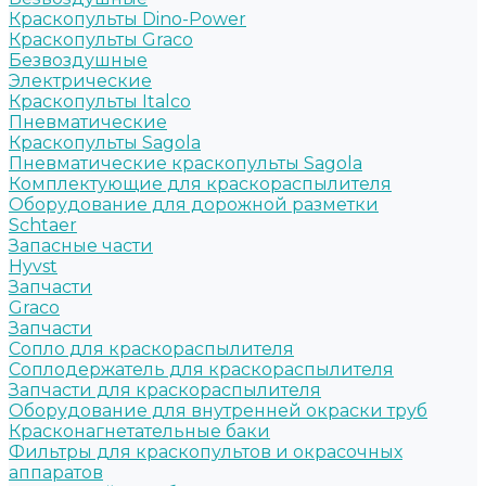
Краскопульты Dino-Power
Краскопульты Graco
Безвоздушные
Электрические
Краскопульты Italco
Пневматические
Краскопульты Sagola
Пневматические краскопульты Sagola
Комплектующие для краскораспылителя
Оборудование для дорожной разметки
Schtaer
Запасные части
Hyvst
Запчасти
Graco
Запчасти
Сопло для краскораспылителя
Соплодержатель для краскораспылителя
Запчасти для краскораспылителя
Оборудование для внутренней окраски труб
Красконагнетательные баки
Фильтры для краскопультов и окрасочных
аппаратов