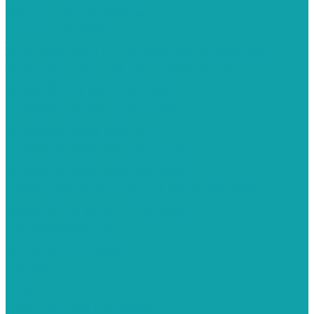
СИЗ для пескоструйщиков
СИЗ для маляров
Запчасти
Запасные части для окрасочных аппаратов
Запасные части для краскораспылителя
Штукатурные станции
Штукатурные станции Graco
Штукатурные станции Kaleta
Штукатурные станции Schtaer
Шлифовальные машины
Шлифовальная машинка Hyvst
Шлифовальная машинка Schtaer
Шлифовальная машинка Yokiji
Расходные материалы для малярных работ
Строительное оборудование
Емкости для бетона и раствора
Растворосмесители
Строительные ходули
Миксеры для красок
Altmaler
Graco
Hyvst
Строительные пылесосы