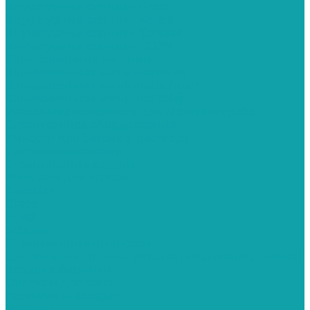
Штукатурные станции Graco
Штукатурные станции Kaleta
Штукатурные станции Schtaer
Штукатурные станции КСОМ
Шлифовальные машины
Шлифовальная машинка Hyvst
Шлифовальная машинка Schtaer
Шлифовальная машинка Yokiji
Расходные материалы для малярных работ
Строительное оборудование
Емкости для бетона и раствора
Растворосмесители
Строительные ходули
Миксеры для красок
Altmaler
Graco
Hyvst
Schtaer
Строительные пылесосы
Системы подготовки воздуха (воздухоподготовка)
Воздухосборники
Оплата и доставка
Гарантия и возврат
Новости