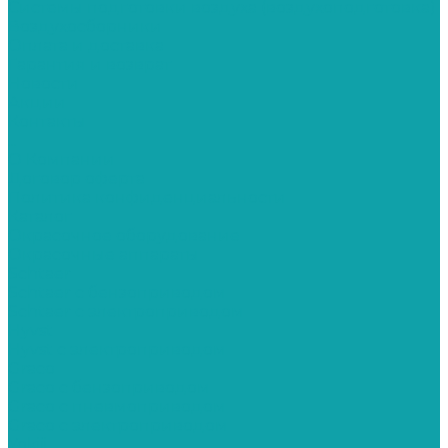
Системы подготовки воздуха (воздухоподготовка)
Воздухосборники
Оплата и доставка
Гарантия и возврат
Новости
Акции
Контакты
...
О Компании
Договор оферта
Политика конфиденциальности
Каталог
Окрасочное оборудование
Окрасочные аппараты
Schtaer
Schtaer с бензоприводом
Schtaer c электроприводом
Hyvst
Hyvst с электроприводом
Graco
Graco c бензоприводом
Graco с пневмоприводом
Graco с электроприводом
Yokiji