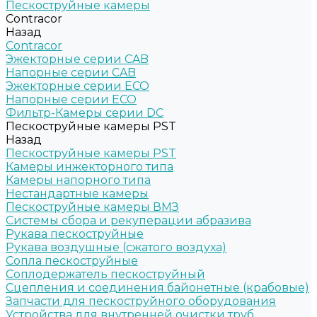
Пескоструйные камеры
Contracor
Назад
Contracor
Эжекторные серии CAB
Напорные серии CAB
Эжекторные серии ECO
Напорные серии ECO
Фильтр-Камеры серии DC
Пескоструйные камеры PST
Назад
Пескоструйные камеры PST
Камеры инжекторного типа
Камеры напорного типа
Нестандартные камеры
Пескоструйные камеры ВМЗ
Системы сбора и рекуперации абразива
Рукава пескоструйные
Рукава воздушные (сжатого воздуха)
Сопла пескоструйные
Соплодержатель пескоструйный
Сцепления и соединения байонетные (крабовые)
Запчасти для пескоструйного оборудования
Устройства для внутренней очистки труб