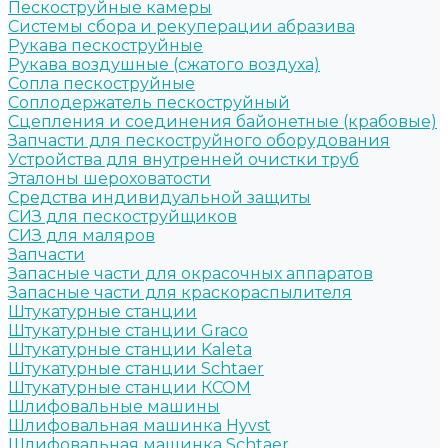
Пескоструйные камеры
Системы сбора и рекуперации абразива
Рукава пескоструйные
Рукава воздушные (сжатого воздуха)
Сопла пескоструйные
Соплодержатель пескоструйный
Сцепления и соединения байонетные (крабовые)
Запчасти для пескоструйного оборудования
Устройства для внутренней очистки труб
Эталоны шероховатости
Средства индивидуальной защиты
СИЗ для пескоструйщиков
СИЗ для маляров
Запчасти
Запасные части для окрасочных аппаратов
Запасные части для краскораспылителя
Штукатурные станции
Штукатурные станции Graco
Штукатурные станции Kaleta
Штукатурные станции Schtaer
Штукатурные станции КСОМ
Шлифовальные машины
Шлифовальная машинка Hyvst
Шлифовальная машинка Schtaer