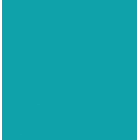
Краскопульты
APG
Безвоздушные
Hyvst
Безвоздушные
Schtaer
Безвоздушные
Электрические
Texspro
Пневматические
Краскопульты Aurita
Пневматические
Краскопульты Contracor
Безвоздушные
Краскопульты Dino-Power
Краскопульты Graco
Безвоздушные
Электрические
Краскопульты Italco
Пневматические
Краскопульты Sagola
Пневматические краскопульты Sagola
Комплектующие для краскораспылителя
Оборудование для дорожной разметки